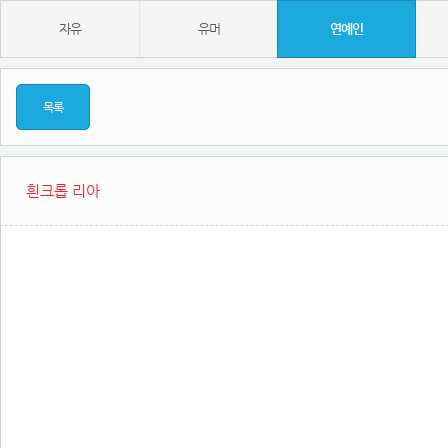
자유
유머
연예인
목록
흰크롭 리아