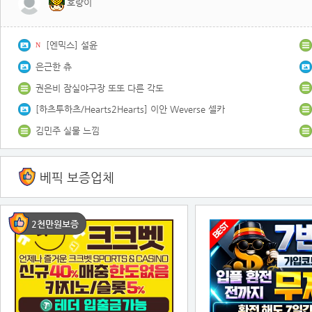
호랑이
[엔믹스] 설윤
N
은근한 츄
권은비 잠실야구장 또또 다른 각도
[하츠투하츠/Hearts2Hearts] 이안 Weverse 셀카
김민주 실물 느낌
베픽 보증업체
2천만원보증