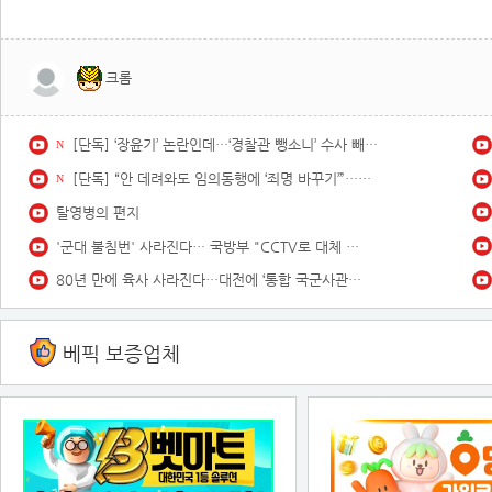
크롬
[단독] ‘장윤기’ 논란인데…‘경찰관 뺑소니’ 수사 빼돌린 경찰
N
[단독] “안 데려와도 임의동행에 ‘죄명 바꾸기’”…경찰서 조직적 개입?
N
탈영병의 편지
'군대 불침번' 사라진다… 국방부 "CCTV로 대체 가능"
80년 만에 육사 사라진다…대전에 ‘통합 국군사관학교’ /
베픽 보증업체