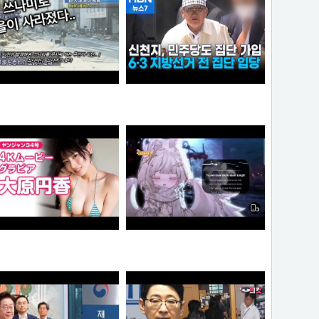
0:41 할아버지 대담한거보소 영압지리네
신천지, 6·3 지방선거 전 민주당 집단 입당…수도권 지역
오쿠오쿠오타쿠
떨어진원숭이
Call Of Silence - Clear Sky remix • Cover: Mirai | Atack on titan ost | Cover - Vtuber
【4Kムービーグラビア】OL×コスプレイヤーの二刀流ヒロイン #大原円香 ちゃんが再登場！“殻を破る”をテーマに可愛らしさも破壊力もパワーアップした水着撮影に最高画質で没入密着！【メイキング】
타짜신정환
손나은