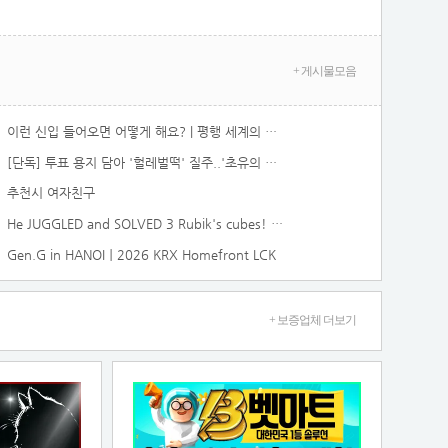
+ 게시물모음
이런 신입 들어오면 어떻게 해요? | 평행 세계의 나 EP.03 - 주민규의 삶
[단독] 투표 용지 담아 '헐레벌떡' 질주..'초유의 사태' 그날 CCTV 입수 / SBS 8뉴스
추천시 여자친구
He JUGGLED and SOLVED 3 Rubik's cubes! - Guinness World Records
Gen.G in HANOIㅣ2026 KRX Homefront LCK
+ 보증업체 더보기