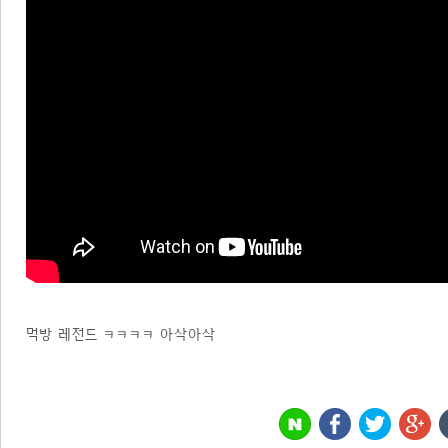
먹방 레전드 ㅋㅋㅋㅋ 아삭아삭