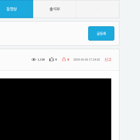
동영상
출석부
-
글등록
신고
1,130
0
0
2019-10-18 17:24:02