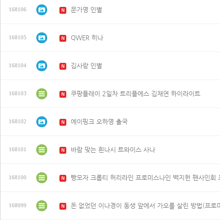
문가영 인별
168106
N
QWER 히나
168105
N
김사랑 인별
168104
N
쿠팡플레이 2일차 트리플에스 김채연 하이라이트
168103
N
에이핑크 오하영 출국
168102
N
바람 맞는 흰나시 트와이스 사나
168101
N
빵모자 크롭티 허리라인 프로미스나인 백지헌 팬사인회
168100
N
돈 없었던 이나경이 동생 앞에서 가오를 살린 방법(프로
168099
N