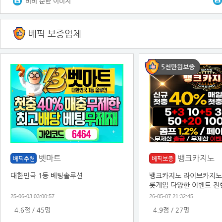
비비 순한 이미지
베픽 보증업체
5천만원보증
벳마트
뱅크카지노
베픽추천
베픽보증
대한민국 1등 베팅솔루션
뱅크카지노 라이브카지노
롯게임 다양한 이벤트 진행
재충·페이백·콤프 지급 
25-06-03 03:00:57
26-05-07 21:32:45
무제한환전 지원
4.6점 / 45명
4.9점 / 27명