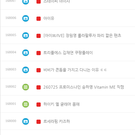
스테이씨 아이사
168007
N
아이유
168006
N
[아이브/IVE] 장원영 롤라팔루자 파리 짧은 팬츠
168005
N
트리플에스 김채연 쿠팡플레이
168004
N
비비가 콘돔을 가지고 다니는 이유 ㄷㄷ
168003
N
260725 프로미스나인 송하영 Vitamin ME 직캠
168002
N
하이키 옐 글래머 몸매
168001
N
르세라핌 카즈하
168000
N