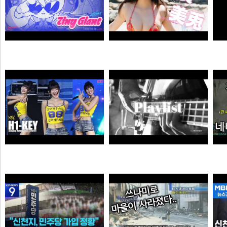
자오 EP 「Tiny Giant」 | 젠레스 존 제로
【#白濱美兎】変わらぬあどけなさから、こぼれおちる色気。――デジタル写真集『あの日の約束、大人の答え。』好評発売中！ Miu Shirahama
픽샤워
곰비서
하이키 옐 직캠 #YEL #H1KEY @260731 정읍물빛축제 ♬ 여름이었다 (Summer Was You)
듣게
픽도리
순대국