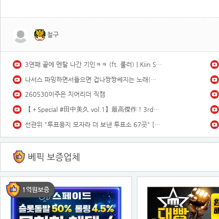
철구
3연패 끝에 멘탈 나간 기인ㅋㅋ (ft. 룰러) | Kiin Stream Highlights
나서스 파밍하면서들으면 겁나짱짱쎄지는 노래(스택1000)듣기좋은 브금
260530이주은 치어리더 직캠
【＋Special #田中美久 vol.1】最高傑作！3rd写真集の“オールアザーカット”＆ムービーを「プラス！」会員だけにお届け♡＜2026年3月後期＞
선관위 "투표용지 모자라 더 보낸 투표소 67곳" [MBN 뉴스7]
베픽 보증업체
1억원보증