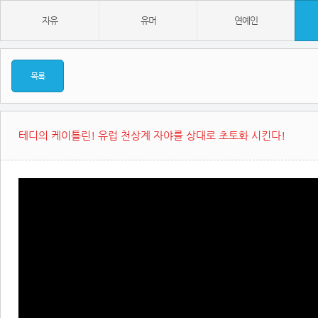
자유
유머
연예인
목록
테디의 케이틀린! 유럽 천상계 자야를 상대로 초토화 시킨다!