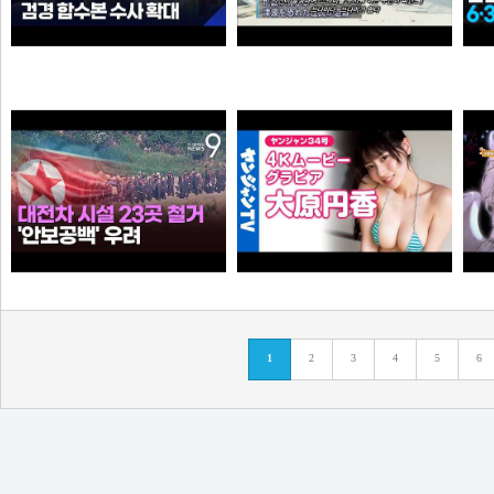
“6·3 지방선거 앞두고 신천지 민주당 가입 정황”…합수본, 수사 확대
0:41 할아버지 대담한거보소 영압지리네
와꾸대장봉준
오쿠오쿠오타쿠
누가좀 말려봐라 ㅋ
【4Kムービーグラビア】OL×コスプレイヤーの二刀流ヒロイン #大原円香 ちゃんが再登場！“殻を破る”をテーマに可愛らしさも破壊力もパワーアップした水着撮影に最高画質で没入密着！【メイキング】
1
2
3
4
5
6
떨어진원숭이
손나은