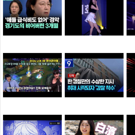
살다살다 미애가 불쌍해 보이는 날도 있구나 ㅋㅋㅋㅋ
추천시 여자친구
3
N
이영자
손예진
Welcome, GEN G Peyz
[단독] “안 데려와도 임의동행에 ‘죄명 바꾸기’”…경찰서 조직적 개입?
소주반샷
크롬