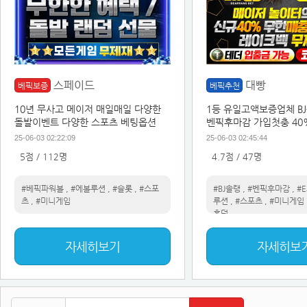
스페이드
대빵
베픽보증
베픽추천
10년 무사고 메이저 매일매일 다양한
1등 유일고액보증업체 B
돌발이벤트 다양한 스포츠 베팅옵션
벤픽후마감 가입첫충 40
벤트
25-06-03 02:22:09
25-06-03 02:45:44
5점 / 112명
4.7점 / 47명
#베픽파워볼
,
#에볼루션
,
#슬롯
,
#스포
#BJ솔랭
,
#벤픽후마감
,
#
츠
,
#미니게임
루션
,
#스포츠
,
#미니게임
홀덤
자세히보기
자세히보