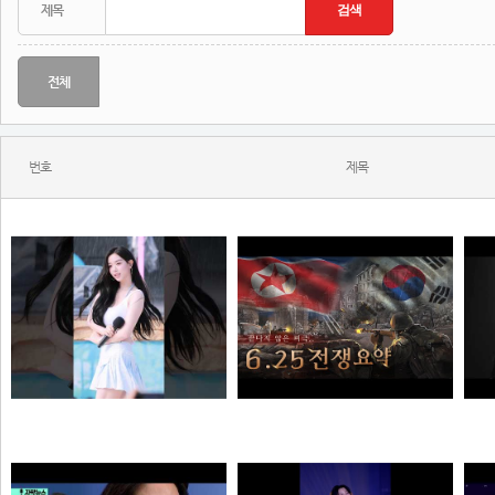
전체
번호
제목
와...ㅈㄴ좋다
한 편으로 알아보는 6.25전쟁
N
N
N
해골
질주머신