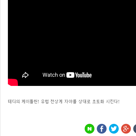
테디의 케이틀린! 유럽 천상계 자야를 상대로 초토화 시킨다!