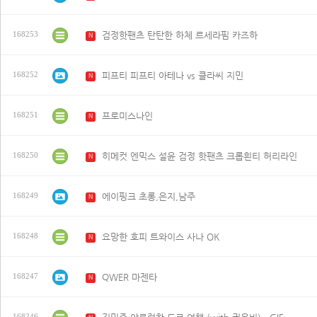
검정핫팬츠 탄탄한 하체 르세라핌 카즈하
168253
N
피프티 피프티 아테나 vs 클라씨 지민
168252
N
프로미스나인
168251
N
히메컷 엔믹스 설윤 검정 핫팬츠 크롭흰티 허리라인
168250
N
에이핑크 초롱,은지,남주
168249
N
요망한 호피 트와이스 사나 OK
168248
N
QWER 마젠타
168247
N
168246