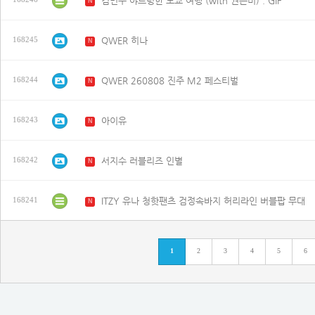
김민주 야르렁한 도쿄 여행 (with 권은비) . GIF
N
QWER 히나
168245
N
QWER 260808 진주 M2 페스티벌
168244
N
아이유
168243
N
서지수 러블리즈 인별
168242
N
ITZY 유나 청핫팬츠 검정속바지 허리라인 버블팝 무대
168241
N
1
2
3
4
5
6