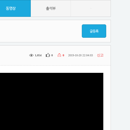
동영상
출석부
-
글등록
신고
1,054
0
0
2019-10-20 22:04:03