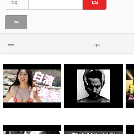
전체
번호
제목
MONSTA - Holdin' On (Skrillex & Nero Remix)
【#白濱美兎】変わらぬあどけなさから、こぼれおちる色気。――デジタル写真集『あの日の約束、大人の答え。』好評発売中！ Miu Shirahama
N
N
N
극혐
곰비서