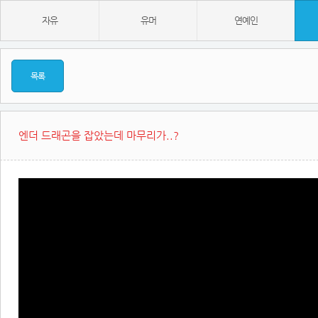
자유
유머
연예인
목록
엔더 드래곤을 잡았는데 마무리가..?