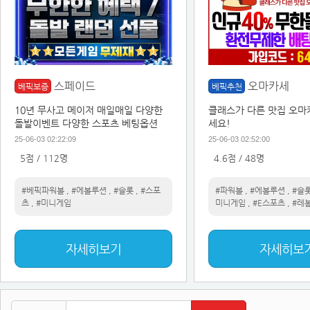
스페이드
오마카세
베픽보증
베픽추천
10년 무사고 메이저 매일매일 다양한
클래스가 다른 맛집 오마
돌발이벤트 다양한 스포츠 베팅옵션
세요!
25-06-03 02:22:09
25-06-03 02:52:00
5점 / 112명
4.6점 / 48명
#베픽파워볼
,
#에볼루션
,
#슬롯
,
#스포
#파워볼
,
#에볼루션
,
#슬
츠
,
#미니게임
미니게임
,
#E스포츠
,
#레
자세히보기
자세히보