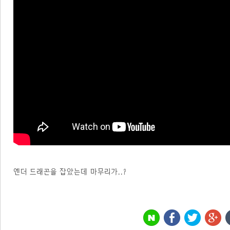
엔더 드래곤을 잡았는데 마무리가..?