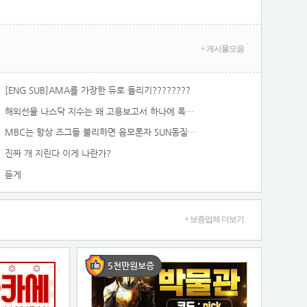
+ 게시물모음
[ENG SUB]AMA를 가장한 듀로 돌리기????????
해외선물 나스닥 지수는 왜 고용보고서 하나에 폭등할까?
MBC는 항상 즈그들 불리하면 음모론자 SUN동질이네
진짜 개 지린다 이게 나란가?
듣게
+ 보증업체 더보기
5천만원보증