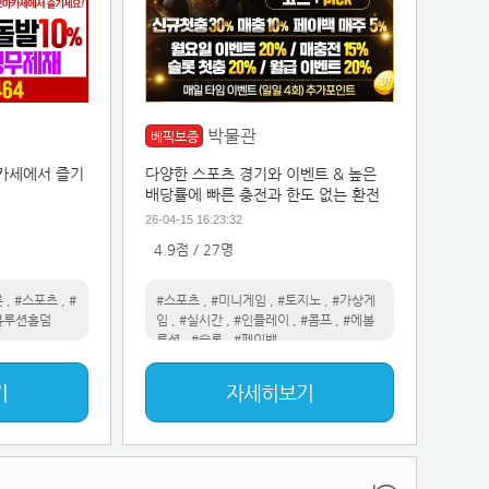
박물관
베픽보증
카세에서 즐기
다양한 스포츠 경기와 이벤트 & 높은
배당률에 빠른 충전과 한도 없는 환전
26-04-15 16:23:32
4.9점 / 27명
롯
,
#스포츠
,
#
#스포츠
,
#미니게임
,
#토지노
,
#가상게
볼루션홀덤
임
,
#실시간
,
#인플레이
,
#콤프
,
#에볼
루션
,
#슬롯
,
#페이백
기
자세히보기