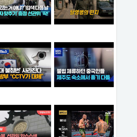
더 있는 거 아냐?" 압수수색 다음 날...충청 선관위서도 '숫자 맞추기' 포착
탈영병의 편지
애플
크롬
'군대 불침번' 사라진다… 국방부 "CCTV로 대체 가능"
불법 체류하던 중국인들...제주도 숙소에서 흉기 다툼
크롬
아이언맨