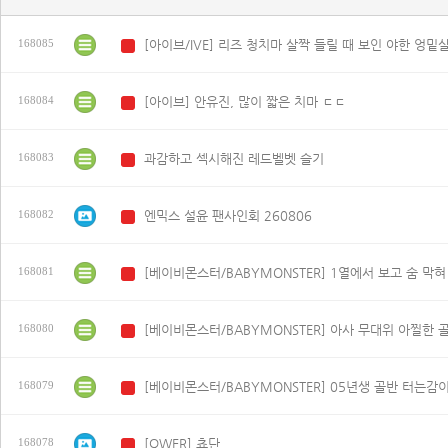
[아이브/IVE] 리즈 청치마 살짝 들릴 때 보인 야한 엉밑
168085
N
[아이브] 안유진, 많이 짧은 치마 ㄷㄷ
168084
N
과감하고 섹시해진 레드벨벳 슬기
168083
N
엔믹스 설윤 팬사인회 260806
168082
N
168081
N
168080
N
168079
N
[QWER] 쵸단
168078
N