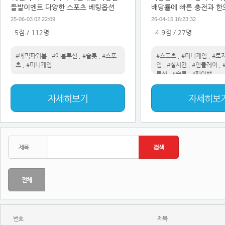
돌발이벤트 다양한 스포츠 베팅옵션
배당률에 빠른 충전과 한
25-06-03 02:22:09
26-04-15 16:23:32
5점 / 112명
4.9점 / 27명
#베픽파워볼
,
#에볼루션
,
#슬롯
,
#스포
#스포츠
,
#미니게임
,
#토
츠
,
#미니게임
임
,
#실시간
,
#인플레이
,
루션
,
#슬롯
,
#페이백
자세히보기
자세히보
전체
번호
제목