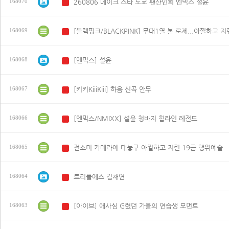
260806 메이크 스타 도쿄 팬산인회 엔믹스 설윤
168070
N
[블랙핑크/BLACKPINK] 무대1열 본 로제...아찔하고 지린
168069
N
[엔믹스] 설윤
168068
N
[키키KiiiKiii] 하음 신곡 안무
168067
N
[엔믹스/NMIXX] 설윤 청바지 힙라인 레전드
168066
N
전소미 카메라에 대놓구 아찔하고 지린 19금 행위예술
168065
N
트리플에스 김채연
168064
N
[아이브] 애사심 G렸던 가을의 연습생 모먼트
168063
N