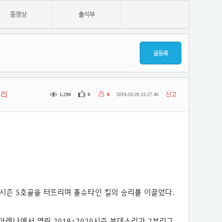
동영상
출석부
-
글등록
승리
신고
1,290
0
0
2019-10-20 23:27:46
 시즌 5호골을 터뜨리며 홀슈타인 킬의 승리를 이끌었다.
아레나에서 열린 2019-2020시즌 분데스리가 2부리그