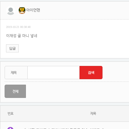
아이언맨
2019-10-21 00:38:48
이재성 골 마니 넣네
답글
전체
번호
제목