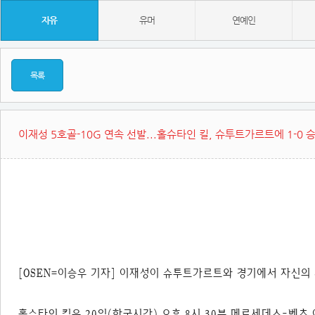
자유
유머
연예인
목록
이재성 5호골-10G 연속 선발...홀슈타인 킬, 슈투트가르트에 1-0 
[OSEN=이승우 기자] 이재성이 슈투트가르트와 경기에서 자신의
홀슈타인 킬은 20일(한국시간) 오후 8시 30분 메르세데스-벤츠 