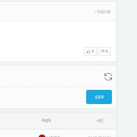
+ 댓글모음
0
0
글등록
작성자
시간