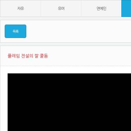
자유
유머
연예인
목록
플레임 전설의 짤 쿨돔