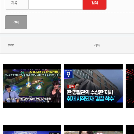
전체
번호
제목
Welcome, GEN G Peyz
[단독] “안 데려와도 임의동행에 ‘죄명 바꾸기’”…경찰서 조직적 개입?
N
N
N
소주반샷
크롬