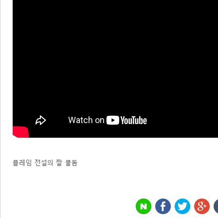
플레임 전설의 짤 쿨돔