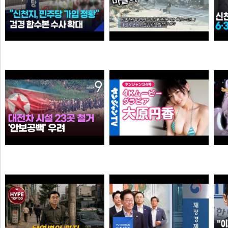
“6·3 지방선거 앞두고 신천지 민주당 가입 정황”…합수본, 수사 확대
0:41 할아버지 대담한거보소 영압지리네
와꾸대장봉준
오쿠오쿠오타쿠
누가좀 말려봐라 ㅋ
【4Kムービーグラビア】OL×コスプレイヤーの二刀流ヒロイン #大原円香 ちゃんが再登場！“殻を破る”をテーマに可愛らしさも破壊力もパワーアップした水着撮影に最高画質で没入密着！【メイキング】
떨어진원숭이
손나은