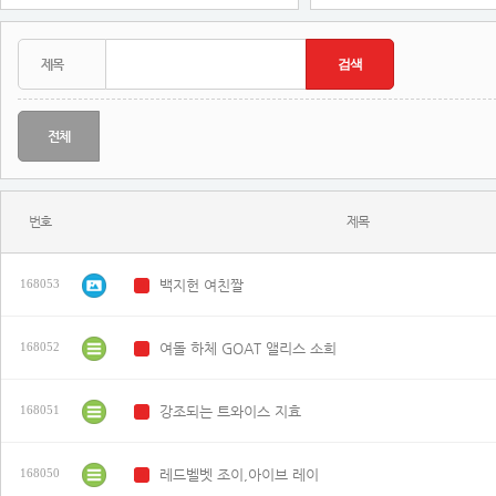
전체
번호
제목
백지헌 여친짤
168053
N
여돌 하체 GOAT 앨리스 소희
168052
N
강조되는 트와이스 지효
168051
N
레드벨벳 조이,아이브 레이
168050
N