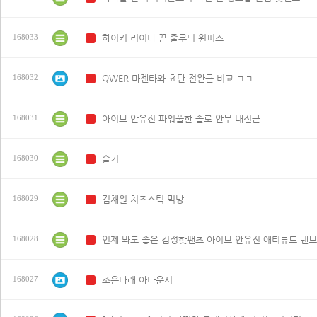
하이키 리이나 끈 줄무늬 원피스
168033
N
QWER 마젠타와 쵸단 전완근 비교 ㅋㅋ
168032
N
아이브 안유진 파워풀한 솔로 안무 내전근
168031
N
슬기
168030
N
김채원 치즈스틱 먹방
168029
N
언제 봐도 좋은 검정핫팬츠 아이브 안유진 애티튜드 댄브
168028
N
조은나래 아나운서
168027
N