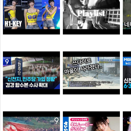
하이키 옐 직캠 #YEL #H1KEY @260731 정읍물빛축제 ♬ 여름이었다 (Summer Was You)
듣게
픽도리
순대국
“6·3 지방선거 앞두고 신천지 민주당 가입 정황”…합수본, 수사 확대
0:41 할아버지 대담한거보소 영압지리네
와꾸대장봉준
오쿠오쿠오타쿠