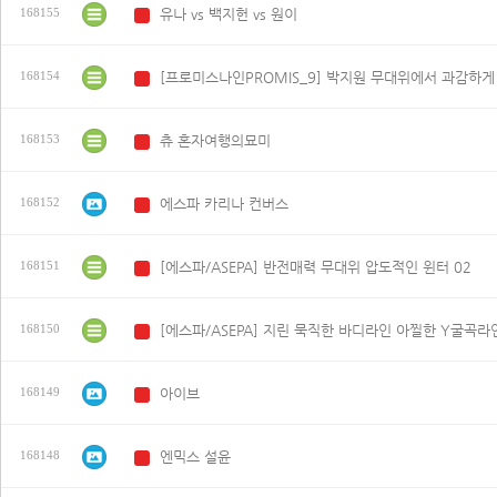
유나 vs 백지헌 vs 원이
168155
N
168154
N
츄 혼자여행의묘미
168153
N
에스파 카리나 컨버스
168152
N
[에스파/ASEPA] 반전매력 무대위 압도적인 윈터 02
168151
N
[에스파/ASEPA] 지린 묵직한 바디라인 아찔한 Y굴곡라
168150
N
아이브
168149
N
엔믹스 설윤
168148
N