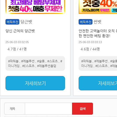
당근벳
썬벳
베픽추천
베픽추천
당신 근처의 당근벳
안전한 고액놀이터 오직 
한 편안한 베팅 환경!
25-06-03 03:02:05
25-06-03 03:03:13
4.7점 / 41명
4.6점 / 44명
#파워볼
,
#에볼루션
,
#슬롯
,
#스포츠
,
#
#파워볼
,
#에볼루션
,
#슬
미니게임
,
#E스포츠
,
#레볼루션홀덤
미니게임
,
#E스포츠
,
#레
자세히보기
자세히보