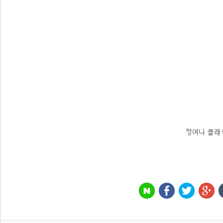
정여니 클래