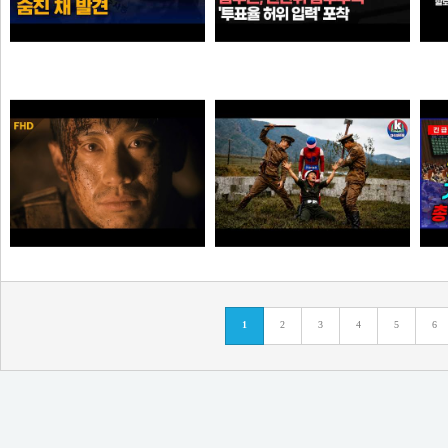
인천 한 선관위 사무실 직원 숨진 채…유서 발견 [
합수본, 선관위 압수수색…'투표율 허위 입력' 포착
곰비서
타짜신정환
고지전 – 정전협정 (10/10) | 신하균 류승룡
북한군 도끼 만행, 한반도 전쟁 직전까지 갔던 그날
1
2
3
4
5
6
타짜신정환
떨어진원숭이