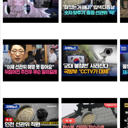
Call Of Silence - Clear Sky remix • Cover: Mirai | Atack on titan ost | Cover - Vtuber
더 있는 거 아냐?" 압수수색 다음 날...충청 선관위서도 '숫자 맞추기' 포착
탈
타짜신정환
애플
"이제 선관위 해명 못 믿어요" 뒤집어진 주진우 무슨 일이길래
'군대 불침번' 사라진다… 국방부 "CCTV로 대체 가능"
타짜신정환
크롬