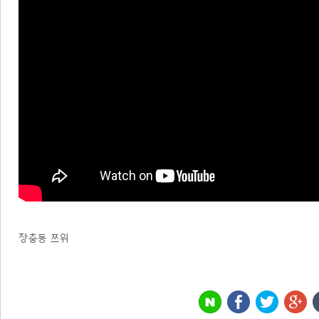
장충동 쯔위