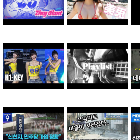
자오 EP 「Tiny Giant」 | 젠레스 존 제로
【#白濱美兎】変わらぬあどけなさから、こぼれおちる色気。――デジタル写真集『あの日の約束、大人の答え。』好評発売中！ Miu Shirahama
픽샤워
곰비서
하이키 옐 직캠 #YEL #H1KEY @260731 정읍물빛축제 ♬ 여름이었다 (Summer Was You)
듣게
픽도리
순대국