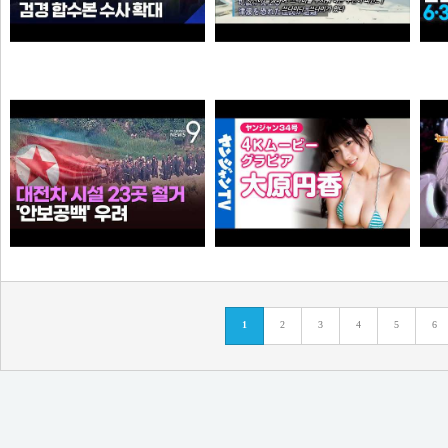
“6·3 지방선거 앞두고 신천지 민주당 가입 정황”…합수본, 수사 확대
0:41 할아버지 대담한거보소 영압지리네
와꾸대장봉준
오쿠오쿠오타쿠
누가좀 말려봐라 ㅋ
【4Kムービーグラビア】OL×コスプレイヤーの二刀流ヒロイン #大原円香 ちゃんが再登場！“殻を破る”をテーマに可愛らしさも破壊力もパワーアップした水着撮影に最高画質で没入密着！【メイキング】
1
2
3
4
5
6
떨어진원숭이
손나은