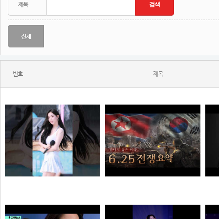
전체
번호
제목
와...ㅈㄴ좋다
한 편으로 알아보는 6.25전쟁
N
N
N
해골
질주머신