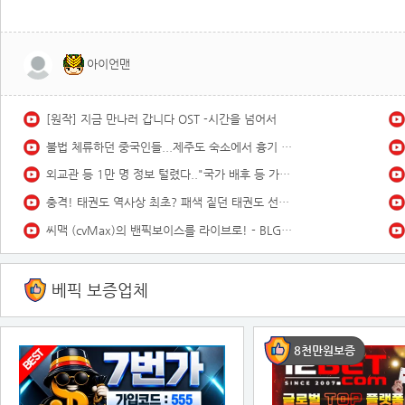
아이언맨
[원작] 지금 만나러 갑니다 OST -시간을 넘어서
불법 체류하던 중국인들...제주도 숙소에서 흉기 다툼
외교관 등 1만 명 정보 털렸다.."국가 배후 등 가능성" / SBS 모닝와이드 1부
충격! 태권도 역사상 최초? 패색 짙던 태권도 선수가 10년 무패 킥복서 격파!
씨맥 (cvMax)의 밴픽보이스를 라이브로! - BLG전 밴픽 비하인드ㅣ2026 EWC
베픽 보증업체
8천만원보증