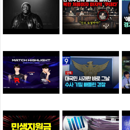
KITSCHKRIEG - du bist gut genug without SHIRIN DAVID
북한에 그나마 남아 있었던 민주주의가 완전히 삭제되고 김일성이 권력을 잡게 된 결정적인 사건
소주반샷
오타쿠
39:38 유나라 레전드
[단독] ‘장윤기’ 논란인데…‘경찰관 뺑소니’ 수사 빼돌린 경찰
We
물음표
크롬