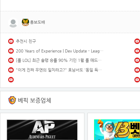
홍보도배
추천시 친구
200 Years of Experience | Dev Update - League of Legends
[롤 LOL] 최근 솔랭 승률 90% 기인 1월 롤 매드무비 | GEN Kiin Montage 2026
"이게 진짜 우연의 일치라고?" 호남서도 '동일 득표' 논란..해명에도 "선관위 못 믿겠다" 신뢰 바닥 (자막뉴스) / SBS
베픽 보증업체