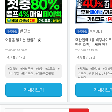
반딧불
AABET
베픽추천
베픽추천
어둠을 밝히는 한줄기 빛
대한민국 1등 배팅사이트 
빠른 충전, 무제한 환전
25-06-03 02:56:01
25-10-07 17:19:58
4.7점 / 47명
4.8점 / 32명
#파워볼
,
#에볼루션
,
#슬롯
,
#스포츠
,
#
#카지노
,
#파워볼
,
#에볼
미니게임
,
#E스포츠
,
#레볼루션홀덤
스포츠
,
#미니게임
,
#E스
션홀덤
자세히보기
자세히보