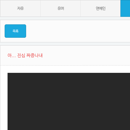
자유
유머
연예인
목록
아... 진심 짜증나내