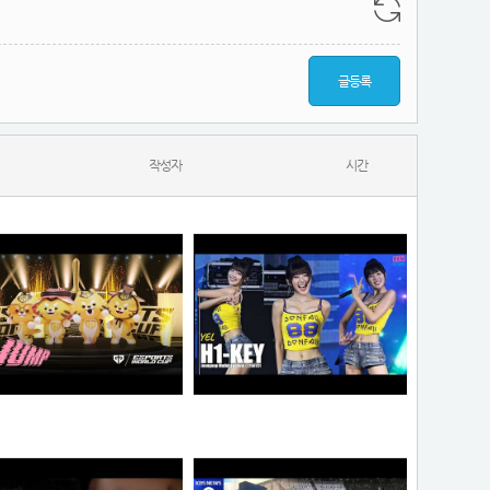
글등록
작성자
시간
랑이
하이키 옐 직캠 #YEL #H1KEY @260731 정읍물빛축제 ♬ 여름이었다 (Summer Was You)
물음표
픽도리