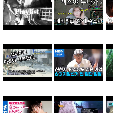
듣게
엘프녀가 롤하다 극대노하게된 이유
순대국
오타쿠
0:41 할아버지 대담한거보소 영압지리네
신천지, 6·3 지방선거 전 민주당 집단 입당…수도권 지역
오쿠오쿠오타쿠
떨어진원숭이