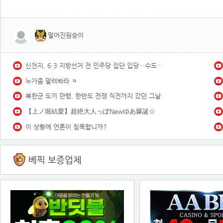
떨어진원숭이
신천지, 6·3 지방선거 전 민주당 집단 입당…수도권 지역
누가좀 말려봐라 ㅋ
북한군 도끼 만행, 한반도 전쟁 직전까지 갔던 그날
【上ノ堀結愛】超絶大人っぽNewゆあ爆誕☆
이 상황에 언론이 침묵합니까?
베픽 보증업체