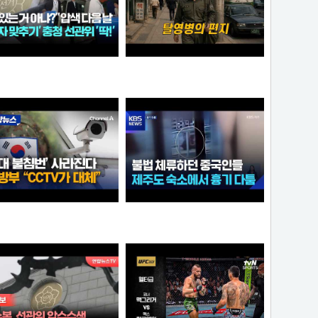
더 있는 거 아냐?" 압수수색 다음 날...충청 선관위서도 '숫자 맞추기' 포착
탈영병의 편지
애플
크롬
'군대 불침번' 사라진다… 국방부 "CCTV로 대체 가능"
불법 체류하던 중국인들...제주도 숙소에서 흉기 다툼
크롬
아이언맨