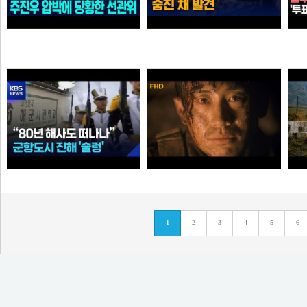
"선관위 서버는 건드리면 안돼?" 주진우 압박에 '당황'한 선관위 사무총장142142421
인천 한 선관위 사무실 직원 숨진 채…유서 발견 [
가습기
곰비서
“80년 해사도 진해 떠나나”…술렁이는 군항도시 /
고지전 – 정전협정 (10/10) | 신하균 류승룡
1
2
3
4
5
6
순대국
타짜신정환