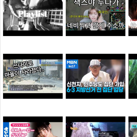
듣게
엘프녀가 롤하다 극대노하게된 이유
순대국
오타쿠
0:41 할아버지 대담한거보소 영압지리네
신천지, 6·3 지방선거 전 민주당 집단 입당…수도권 지역
오쿠오쿠오타쿠
떨어진원숭이