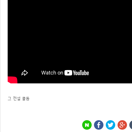
그 전설 쿨돔