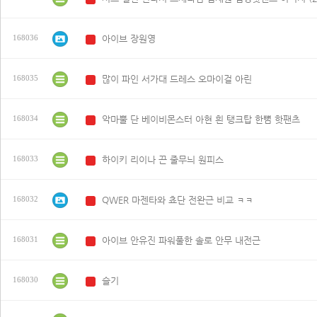
아이브 장원영
168036
N
많이 파인 서가대 드레스 오마이걸 아린
168035
N
악마뿔 단 베이비몬스터 아현 흰 탱크탑 한뼘 핫팬츠
168034
N
하이키 리이나 끈 줄무늬 원피스
168033
N
QWER 마젠타와 쵸단 전완근 비교 ㅋㅋ
168032
N
아이브 안유진 파워풀한 솔로 안무 내전근
168031
N
슬기
168030
N