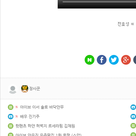
전효성 ㄸ
장사꾼
아이브 이서 솔로 바닥안무
N
배우 진기주
N
핫팬츠 하얀 허벅지 르세라핌 김채원
아이브 안유진 우주떡집 1화 움짤 (스압)