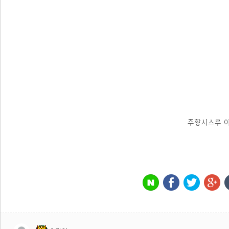
주황시스루 