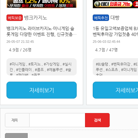
뱅크카지노
대빵
베픽보증
베픽추천
뱅크카지노 라이브카지노·미니게임·슬
1등 유일고액보증업체 B
롯게임 다양한 이벤트 진행, 신규첫충·
벤픽후마감 가입첫충 40
재충·페이백·콤프 지급 혜택과 빠른충전
벤트
26-05-07 21:32:45
25-06-03 02:45:44
무제한환전 지원
4.9점 / 26명
4.7점 / 47명
#미니게임
,
#토지노
,
#가상게임
,
#실시
#BJ솔랭
,
#벤픽후마감
,
#
간
,
#인플레이
,
#콤프
,
#에볼루션
,
#슬
루션
,
#스포츠
,
#미니게임
롯
,
#페이백
,
#쿠폰
홀덤
자세히보기
자세히보