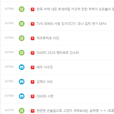
167986
N
TVN 최애의 사원 있지(ITZY) 유나 집착 연기.MP4
167985
N
하츠투하츠 이안
167984
N
QWER 2026 펜타포트 인스타
167983
N
배우 서수민
167982
N
김혜수 SNS
167981
N
QWER 시연
167980
N
167979
N