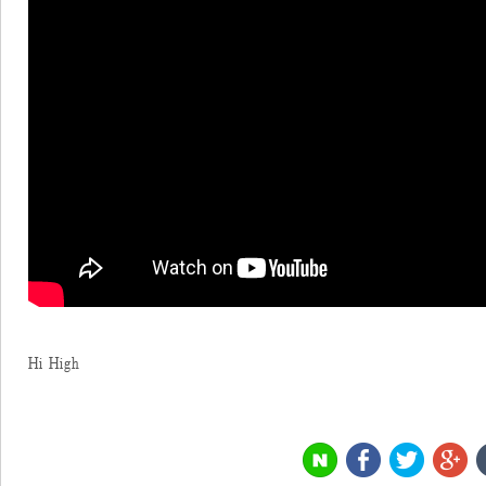
Hi High