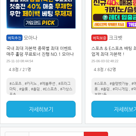
모아나
크크벳
베픽추천
베픽보증
국내 최대 자본력 종목별 최대 이벤트
스포츠 & E스포츠 배팅 
매주 홀덤 무료토너 진행 NO.1 모아나
업계 최대 자본력 !
25-11-10 08:44:54
25-06-03 02:48:22
4.8점 / 21명
4.8점 / 62명
#스포츠
,
#카지노
,
#에볼루션
,
#프라그
#스포츠
,
#솔랭벳가능
,
#
마틱
,
#슬롯
,
#홀덤
,
#E스포츠
,
#가상스
롯
,
#홀덤
,
#미니게임
,
#
포츠
본력1등
자세히보기
자세히보