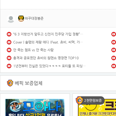
와꾸대장봉준
“6·3 지방선거 앞두고 신천지 민주당 가입 정황”…합수본, 수사 확대
Cover | 솔랭의 제왕 애디 (Feat. 쵸비, 씨맥, 가재맨) [Official Music Video]
안 죽는 챔프 vs 안 죽는 사람
충격과 공포였던 쵸비의 원맨쇼 명장면 TOP10
1년전부터 진실은 있었다ㅋㅋㅋㅋ 포티들 또 피싱인생인거 티내노
베픽 보증업체
2천만원보증