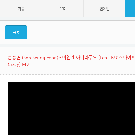
자유
유머
연예인
목록
손승연 (Son Seung Yeon) - 미친게 아니라구요 (Feat. MC스나이퍼) 
Crazy) MV