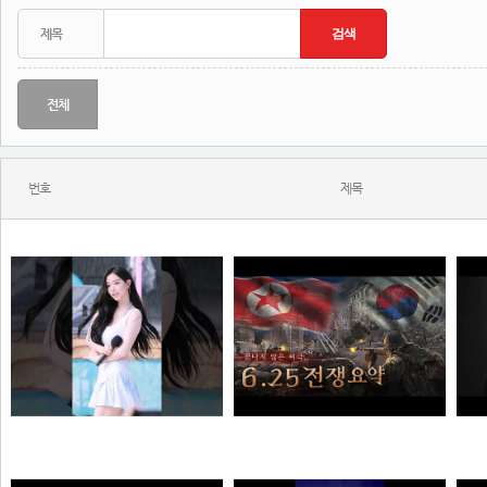
전체
번호
제목
와...ㅈㄴ좋다
한 편으로 알아보는 6.25전쟁
N
N
N