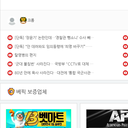
크롬
[단독] ‘장윤기’ 논란인데…‘경찰관 뺑소니’ 수사 빼돌린 경찰
[단독] “안 데려와도 임의동행에 ‘죄명 바꾸기’”…경찰서 조직적 개입?
탈영병의 편지
'군대 불침번' 사라진다… 국방부 "CCTV로 대체 가능"
80년 만에 육사 사라진다…대전에 ‘통합 국군사관학교’ /
베픽 보증업체