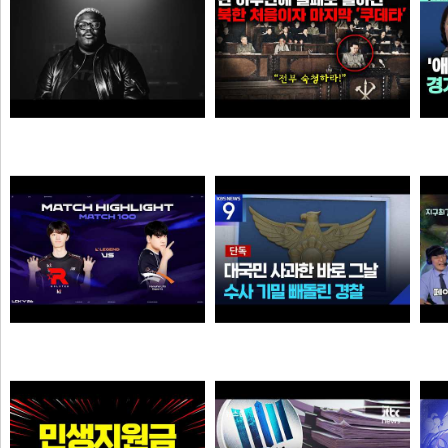
KITSCHKRIEG - du bist gut genug without SHIRIN DAVID
북한에 그나마 남아 있었던 민주주의가 완전히 삭제되고 김일성이 권력을 잡게 된 결정적인 사건
소주반샷
오타쿠
39:38 유나라 레전드
[단독] ‘장윤기’ 논란인데…‘경찰관 뺑소니’ 수사 빼돌린 경찰
We
물음표
크롬