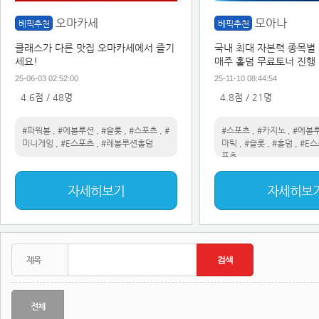
오마카세
모아나
베픽추천
베픽추천
클래스가 다른 맛집 오마카세에서 즐기
국내 최대 자본력 종목별
세요!
매주 홀덤 무료토너 진행 
25-06-03 02:52:00
25-11-10 08:44:54
4.6점 / 48명
4.8점 / 21명
#파워볼
,
#에볼루션
,
#슬롯
,
#스포츠
,
#
#스포츠
,
#카지노
,
#에볼
미니게임
,
#E스포츠
,
#레볼루션홀덤
마틱
,
#슬롯
,
#홀덤
,
#E
포츠
자세히보기
자세히보
전체