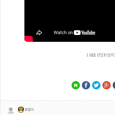
I SEE ITZY(있지)
호랑이