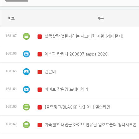
번호
제목
살짝살짝 챌린지하는 시그니처 지원 (레이턴시)
168167
N
에스파 카리나 260807 aespa 2026
168166
N
권은비
168165
N
아이브 장원영 포에버체리
168164
N
[블랙핑크/BLACKPINK] 제니 옆슴라인
168163
N
가죽팬츠 내전근 아이브 안유진 원오프숄더 청나시크롭
168162
N