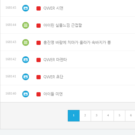
QWER 시연
168145
N
아이린 실물느낌 근접짤
168144
N
홍진영 바람에 치마가 올라가 속바지가 뿅
168143
N
QWER 마젠타
168142
N
QWER 쵸단
168141
N
아이들 미연
168140
N
1
2
3
4
5
6