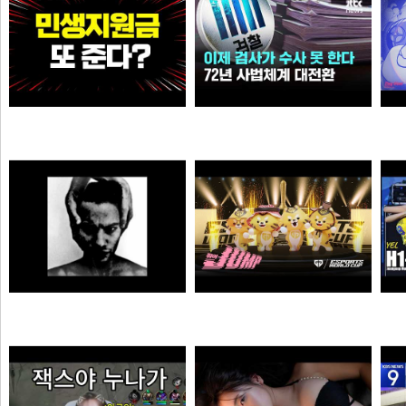
와.. 추석 전 민생지원금 또 준다?
이제 검사가 직접 수사 못 한다…72년 사법체계 대전환421421
N
N
N
이영자
가습기
MONSTA - Holdin' On (Skrillex & Nero Remix)
젠랑이
극혐
물음표