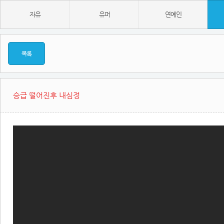
자유
유머
연예인
목록
승급 떨어진후 내심정