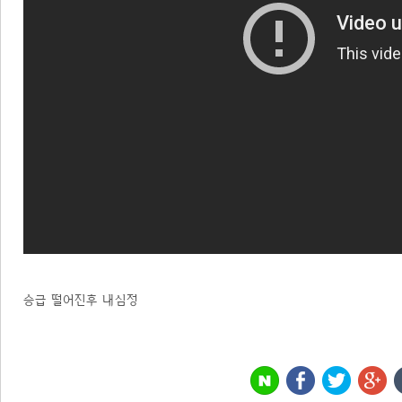
승급 떨어진후 내심정