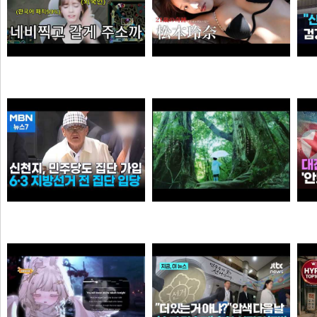
엘프녀가 롤하다 극대노하게된 이유
【#松本玲奈】話題のショートドラマ出演女優が待望の水着グラビアに挑戦！――デジタル写真集『21歳の奇跡』好評発売中！ Reina Matsumoto
오타쿠
타짜신정환
신천지, 6·3 지방선거 전 민주당 집단 입당…수도권 지역
[원작] 지금 만나러 갑니다 OST -시간을 넘어서
누
떨어진원숭이
아이언맨