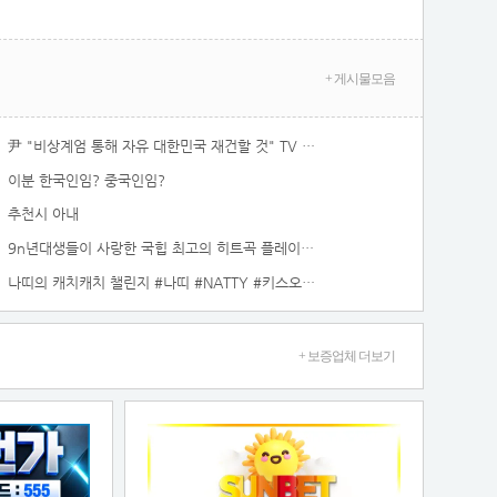
+ 게시물모음
尹 "비상계엄 통해 자유 대한민국 재건할 것" TV CHOSUN 티조Clip
이분 한국인임? 중국인임?
추천시 아내
9n년대생들이 사랑한 국힙 최고의 히트곡 플레이리스트 | 국내 힙합, R&B | HIPHOP PLAYLIST
나띠의 캐치캐치 챌린지 #나띠 #NATTY #키스오브라이프 #KISSOFLIFE #캐치캐치 #CATCHCATCH
+ 보증업체 더보기