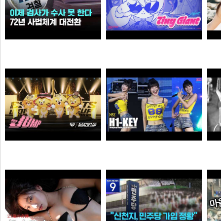
이제 검사가 직접 수사 못 한다…72년 사법체계 대전환421421
자오 EP 「Tiny Giant」 | 젠레스 존 제로
가습기
픽샤워
젠랑이
하이키 옐 직캠 #YEL #H1KEY @260731 정읍물빛축제 ♬ 여름이었다 (Summer Was You)
듣
물음표
픽도리