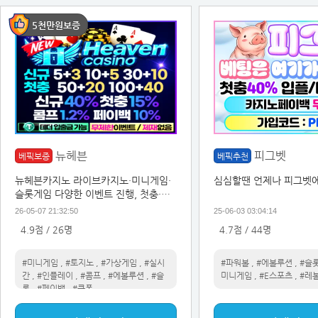
5천만원보증
뉴헤븐
피그벳
베픽보증
베픽추천
뉴헤븐카지노 라이브카지노·미니게임·
심심할땐 언제나 피그벳에
슬롯게임 다양한 이벤트 진행, 첫충·재
충·페이백 혜택과 빠른충전 무제한환전
26-05-07 21:32:50
25-06-03 03:04:14
지원
4.9점 / 26명
4.7점 / 44명
#미니게임
,
#토지노
,
#가상게임
,
#실시
#파워볼
,
#에볼루션
,
#슬
간
,
#인플레이
,
#콤프
,
#에볼루션
,
#슬
미니게임
,
#E스포츠
,
#레
롯
,
#페이백
,
#쿠폰