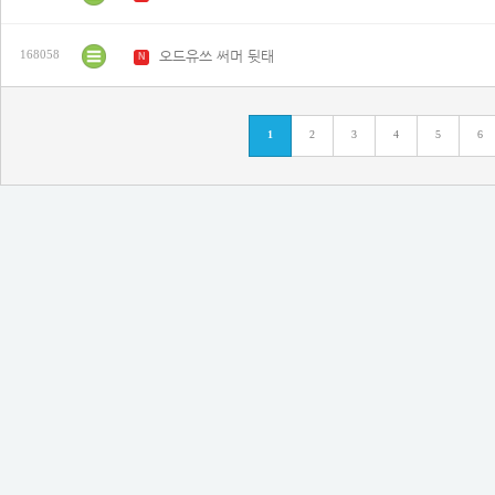
오드유쓰 써머 뒷태
168058
N
1
2
3
4
5
6