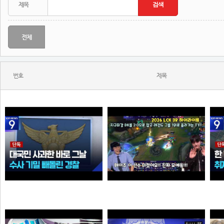
전체
번호
제목
[단독] ‘장윤기’ 논란인데…‘경찰관 뺑소니’ 수사 빼돌린 경찰
Welcome, GEN G Peyz
N
N
N
크롬
소주반샷