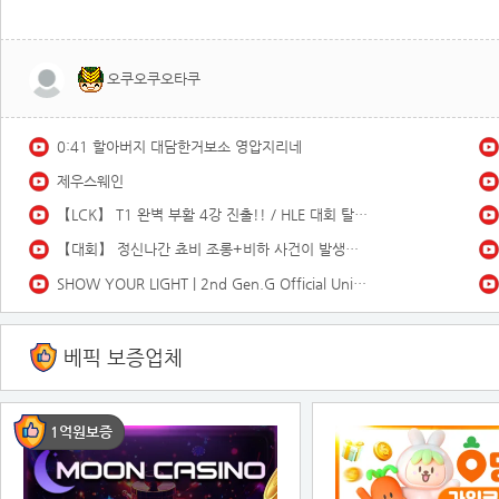
오쿠오쿠오타쿠
0:41 할아버지 대담한거보소 영압지리네
제우스웨인
【LCK】 T1 완벽 부활 4강 진출!! / HLE 대회 탈락 / GEN 4강 진출 - 2026 EWC
【대회】 정신나간 쵸비 조롱+비하 사건이 발생했습니다 ㄷㄷ / 말이 안되는 해명 - 롤 이스포츠
SHOW YOUR LIGHT | 2nd Gen.G Official Uniform
베픽 보증업체
1억원보증