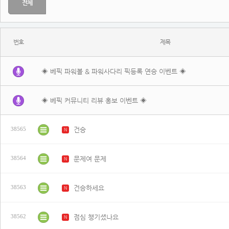
전체
번호
제목
◈ 베픽 파워볼 & 파워사다리 픽등록 연승 이벤트 ◈
◈ 베픽 커뮤니티 리뷰 홍보 이벤트 ◈
건승
38565
N
문제여 문제
38564
N
건승하세요
38563
N
점심 챙기셨나요
38562
N