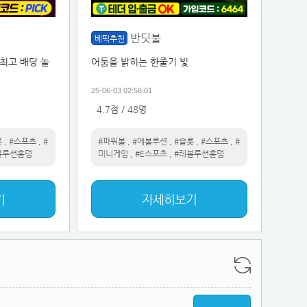
반딧불
베픽추천
최고 배당 놀
어둠을 밝히는 한줄기 빛
25-06-03 02:56:01
4.7점 / 48명
롯
,
#스포츠
,
#
#파워볼
,
#에볼루션
,
#슬롯
,
#스포츠
,
#
볼루션홀덤
미니게임
,
#E스포츠
,
#레볼루션홀덤
기
자세히보기