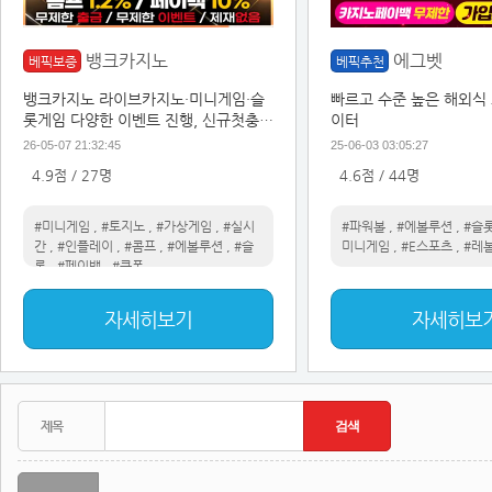
뱅크카지노
에그벳
베픽보증
베픽추천
뱅크카지노 라이브카지노·미니게임·슬
빠르고 수준 높은 해외식 
롯게임 다양한 이벤트 진행, 신규첫충·
이터
재충·페이백·콤프 지급 혜택과 빠른충전
26-05-07 21:32:45
25-06-03 03:05:27
무제한환전 지원
4.9점 / 27명
4.6점 / 44명
#미니게임
,
#토지노
,
#가상게임
,
#실시
#파워볼
,
#에볼루션
,
#슬
간
,
#인플레이
,
#콤프
,
#에볼루션
,
#슬
미니게임
,
#E스포츠
,
#레
롯
,
#페이백
,
#쿠폰
자세히보기
자세히보