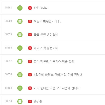
반갑습니다.
38561
N
오늘도 홧팅입ㄴ디ㅏ.
38560
N
클블 신인 홈런쳤네
38559
N
헤나오 첫 홈런이네
38558
N
병디 헤르만 마르케스 최종 방출
38557
N
6회인데 파헤스 안타가 팀 안타 전부네
38556
N
거너 핸더슨 다음 오프시즌에 팝니다
38555
N
줄건줘
38554
N