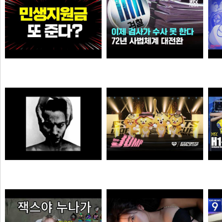
와.. 추석 전 민생지원금 또 준다?
이제 검사가 직접 수사 못 한다…72년 사법체계 대전환421421
N
N
N
이영자
가습기
MONSTA - Holdin' On (Skrillex & Nero Remix)
젠랑이
극혐
물음표