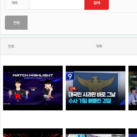
전체
번호
제목
39:38 유나라 레전드
[단독] ‘장윤기’ 논란인데…‘경찰관 뺑소니’ 수사 빼돌린 경찰
N
N
N
물음표
크롬