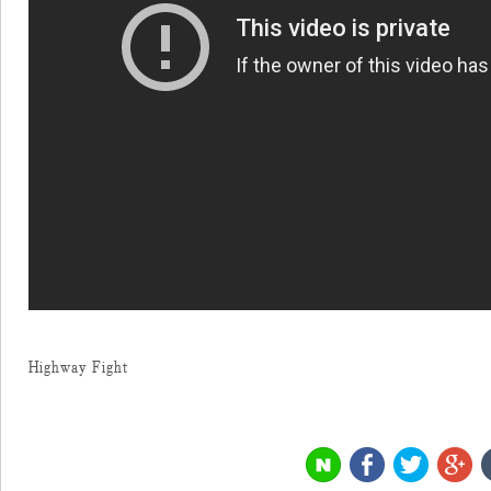
Highway Fight