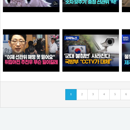
Call Of Silence - Clear Sky remix • Cover: Mirai | Atack on titan ost | Cover - Vtuber
더 있는 거 아냐?" 압수수색 다음 날...충청 선관위서도 '숫자 맞추기' 포착
탈
타짜신정환
애플
"이제 선관위 해명 못 믿어요" 뒤집어진 주진우 무슨 일이길래
'군대 불침번' 사라진다… 국방부 "CCTV로 대체 가능"
1
2
3
4
5
6
타짜신정환
크롬