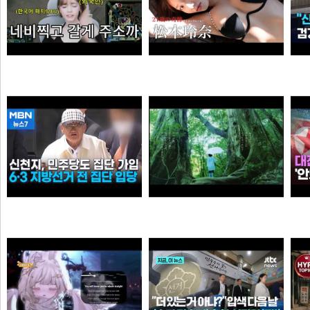
엘프녀가 롤하다 극대노하게된 이유
【#松本玲奈】話題のショートドラマ出演女優が待望の水着グラビアに挑戦！――デジタル写真集『21歳の奇跡』好評発売中！ Reina Matsumoto
오타쿠
타짜신정환
신천지, 6·3 지방선거 전 민주당 집단 입당…수도권 지역
[원작] 지금 만나러 갑니다 OST -시간을 넘어서
누
떨어진원숭이
아이언맨