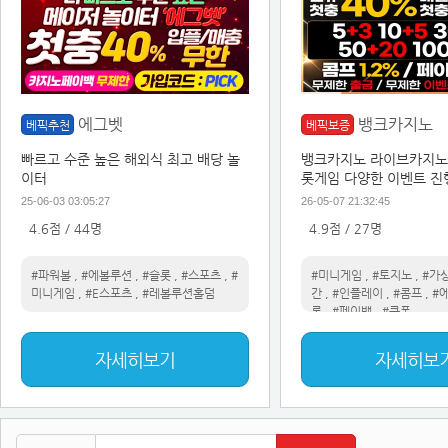
에그벳
뱅크카지노
베픽추천
베픽보증
빠르고 수준 높은 해외식 최고 배당 놀
뱅크카지노 라이브카지노
이터
롯게임 다양한 이벤트 진행
재충·페이백·콤프 지급 
25-06-03 03:05:27
26-05-07 21:32:45
무제한환전 지원
4.6점 / 44명
4.9점 / 27명
#파워볼
,
#에볼루션
,
#슬롯
,
#스포츠
,
#
#미니게임
,
#토지노
,
#가
미니게임
,
#E스포츠
,
#레볼루션홀덤
간
,
#인플레이
,
#콤프
,
#
롯
,
#페이백
,
#쿠폰
자세히보기
자세히보