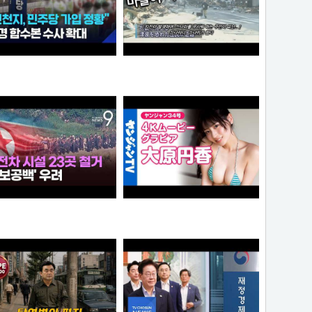
“6·3 지방선거 앞두고 신천지 민주당 가입 정황”…합수본, 수사 확대
0:41 할아버지 대담한거보소 영압지리네
와꾸대장봉준
오쿠오쿠오타쿠
가좀 말려봐라 ㅋ
【4Kムービーグラビア】OL×コスプレイヤーの二刀流ヒロイン #大原円香 ちゃんが再登場！“殻を破る”をテーマに可愛らしさも破壊力もパワーアップした水着撮影に最高画質で没入密着！【メイキング】
떨어진원숭이
손나은