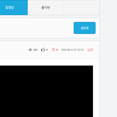
동영상
출석부
-
글등록
신고
432
0
0
2023-06-13 07:32:02