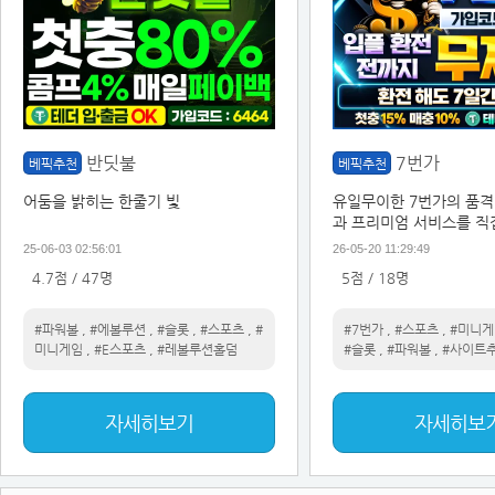
반딧불
7번가
베픽추천
베픽추천
어둠을 밝히는 한줄기 빛
유일무이한 7번가의 품격
과 프리미엄 서비스를 직
25-06-03 02:56:01
26-05-20 11:29:49
4.7점 / 47명
5점 / 18명
#파워볼
,
#에볼루션
,
#슬롯
,
#스포츠
,
#
#7번가
,
#스포츠
,
#미니게
미니게임
,
#E스포츠
,
#레볼루션홀덤
#슬롯
,
#파워볼
,
#사이트
자세히보기
자세히보