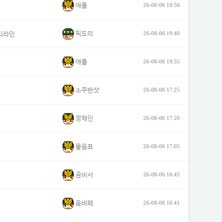
애플
26-08-06 19:50
픽도리
바디라인
26-08-06 19:40
애플
26-08-06 19:35
소주반샷
26-08-06 17:25
정해인
26-08-06 17:20
물음표
26-08-06 17:05
곰비서
26-08-06 16:45
음바페
26-08-06 16:41