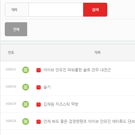
전체
번호
제목
아이브 안유진 파워풀한 솔로 안무 내전근
168031
N
슬기
168030
N
김채원 치즈스틱 먹방
168029
N
언제 봐도 좋은 검정핫팬츠 아이브 안유진 애티튜드 댄브
168028
N