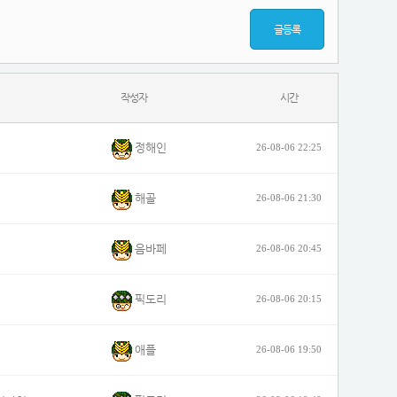
글등록
작성자
시간
정해인
26-08-06 22:25
해골
26-08-06 21:30
음바페
26-08-06 20:45
픽도리
26-08-06 20:15
애플
26-08-06 19:50