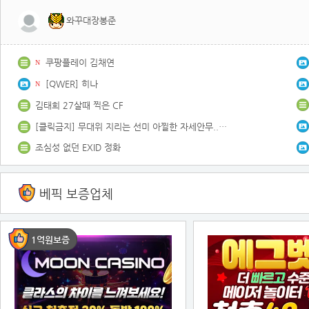
와꾸대장봉준
쿠팡플레이 김채연
N
[QWER] 히나
N
김태희 27살때 찍은 CF
[클릭금지] 무대위 지리는 선미 아찔한 자세안무....[클릭금지][후방]
조심성 없던 EXID 정화
베픽 보증업체
1억원보증