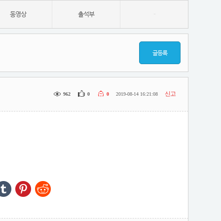
동영상
출석부
-
글등록
신고
962
0
0
2019-08-14 16:21:08