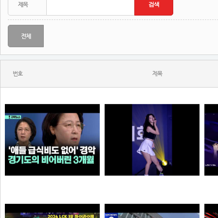
전체
번호
제목
살다살다 미애가 불쌍해 보이는 날도 있구나 ㅋㅋㅋㅋ
추천시 여자친구
N
N
N
손예진
이영자