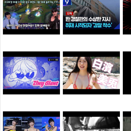
Welcome, GEN G Peyz
[단독] “안 데려와도 임의동행에 ‘죄명 바꾸기’”…경찰서 조직적 개입?
N
N
N
소주반샷
크롬
자오 EP 「Tiny Giant」 | 젠레스 존 제로
【#白濱美兎】変わらぬあどけなさから、こぼれおちる色気。――デジタル写真集『あの日の約束、大人の答え。』好評発売中！ Miu Shirahama
N
픽샤워
곰비서