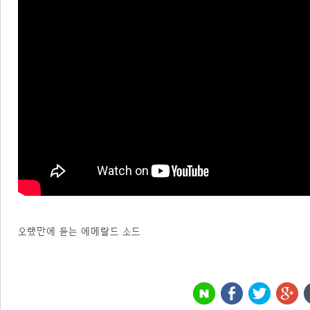
오랬만에 듣는 에메랄드 소드