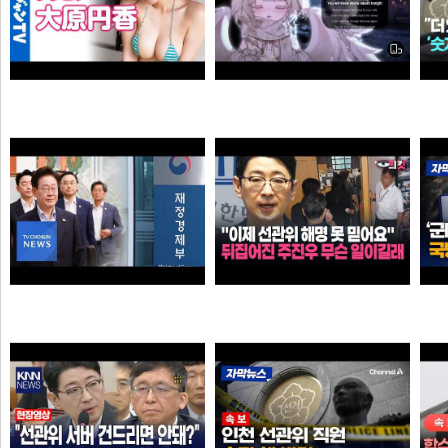
Call Of Silence - Clear Sky remix • Cover: Mirai | Atack on titan ost | Cover - Vtuber
【4Kムービーグラビア】OL×コスプレイヤーの二刀流ヒロイン #大原円香 ちゃんが再登場！“殻を破る”をテーマに可愛らしさも破壊力もパワーアップした水着撮影に最高画質で没入密着！【メイキング】
타짜신정환
손나은
"이제 선관위 해명 못 믿어요" 뒤집어진 주진우 무슨 일이길래
李 아파트 근저당 비판 재경부 게시글 당일 삭제…"대출 막더니 내로남불"
타짜신정환
애플