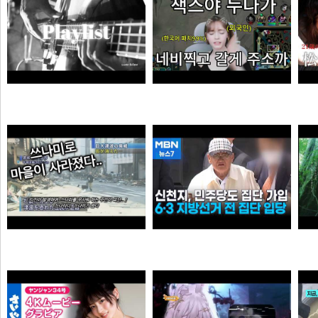
듣게
엘프녀가 롤하다 극대노하게된 이유
순대국
오타쿠
0:41 할아버지 대담한거보소 영압지리네
신천지, 6·3 지방선거 전 민주당 집단 입당…수도권 지역
오쿠오쿠오타쿠
떨어진원숭이