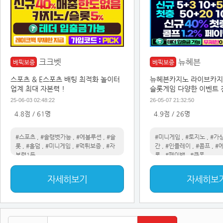
크크벳
뉴헤븐
베픽보증
베픽보증
스포츠 & E스포츠 배팅 최적화 놀이터
뉴헤븐카지노 라이브카지
업계 최대 자본력 !
슬롯게임 다양한 이벤트 진
충·페이백 혜택과 빠른충
25-06-03 02:48:22
26-05-07 21:32:50
지원
4.8점 / 61명
4.9점 / 26명
#스포츠
,
#솔랭벳가능
,
#에볼루션
,
#슬
#미니게임
,
#토지노
,
#가
롯
,
#홀덤
,
#미니게임
,
#먹튀보증
,
#자
간
,
#인플레이
,
#콤프
,
#
본력1등
롯
,
#페이백
,
#쿠폰
자세히보기
자세히보