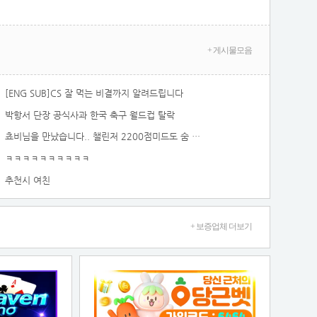
+ 게시물모음
[ENG SUB]CS 잘 먹는 비결까지 알려드립니다
박항서 단장 공식사과 한국 축구 월드컵 탈락
쵸비님을 만났습니다.. 챌린저 2200점미드도 숨 쉬기 힘든 라인전 상대시점
ㅋㅋㅋㅋㅋㅋㅋㅋㅋㅋ
추천시 여친
+ 보증업체 더보기