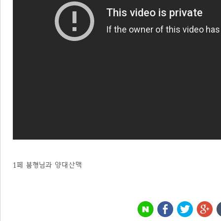
1페 붐형님과 양대산맥