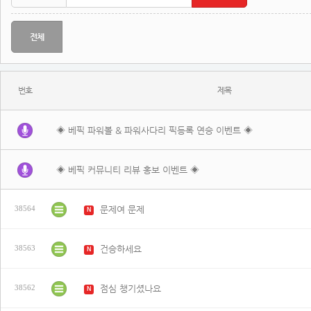
전체
번호
제목
◈ 베픽 파워볼 & 파워사다리 픽등록 연승 이벤트 ◈
◈ 베픽 커뮤니티 리뷰 홍보 이벤트 ◈
문제여 문제
38564
N
건승하세요
38563
N
점심 챙기셨나요
38562
N