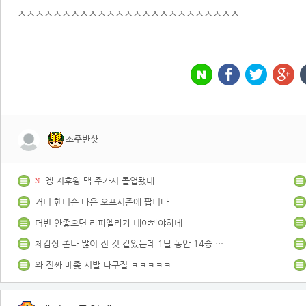
ㅅㅅㅅㅅㅅㅅㅅㅅㅅㅅㅅㅅㅅㅅㅅㅅㅅㅅㅅㅅㅅㅅㅅㅅㅅ
소주반샷
엥 지후왕 맥.주가서 콜업됐네
N
거너 핸더슨 다음 오프시즌에 팝니다
더빈 안좋으면 라파엘라가 내야봐야하네
체감상 존나 많이 진 것 같았는데 1달 동안 14승 7패?
와 진짜 베좆 시발 타구질 ㅋㅋㅋㅋㅋ