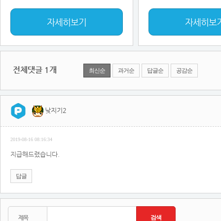
자세히보기
자세히보
전체댓글
1
개
최신순
과거순
답글순
공감순
낮지기2
2019-08-16 08:16:34
지급해드렸습니다.
답글