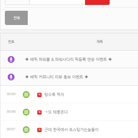
전체
번호
제목
◈ 베픽 파워볼 & 파워사다리 픽등록 연승 이벤트 ◈
◈ 베픽 커뮤니티 리뷰 홍보 이벤트 ◈
탕수육 먹자
38589
N
ㄱ도 태풍온다
38588
N
근데 한국에서 포스팅가는놈들이
38587
N