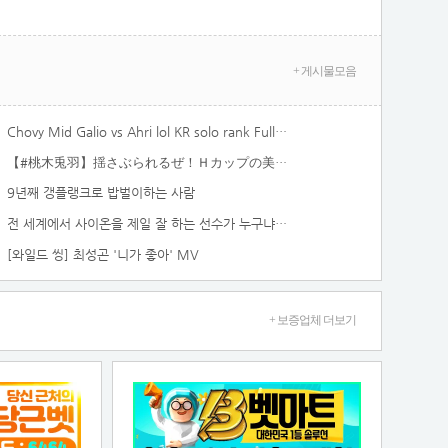
+ 게시물모음
Chovy Mid Galio vs Ahri lol KR solo rank Full Game 16.13 | 쵸비 갈리오 vs 아리
【#桃木兎羽】揺さぶられるぜ！Ｈカップの美バストインフルエンサー――デジタル写真集『Everyday Lovely』好評発売中！ Towa Momoki
9년째 갱플랭크로 밥벌이하는 사람
전 세계에서 사이온을 제일 잘 하는 선수가 누구냐고요? [2026 LCK 전반기 결산]
[와일드 씽] 최성곤 '니가 좋아' MV
+ 보증업체 더보기