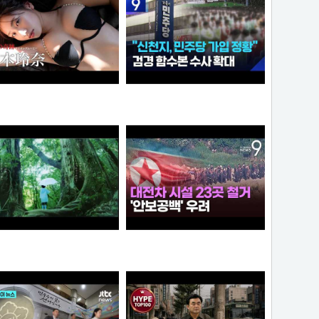
“6·3 지방선거 앞두고 신천지 민주당 가입 정황”…합수본, 수사 확대
【#松本玲奈】話題のショートドラマ出演女優が待望の水着グラビアに挑戦！――デジタル写真集『21歳の奇跡』好評発売中！ Reina Matsumoto
와꾸대장봉준
타짜신정환
[원작] 지금 만나러 갑니다 OST -시간을 넘어서
누가좀 말려봐라 ㅋ
아이언맨
떨어진원숭이