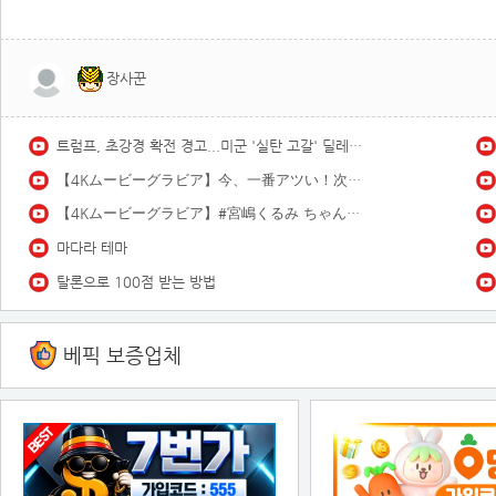
장사꾼
트럼프, 초강경 확전 경고...미군 '실탄 고갈' 딜레마 / YTN
【4Kムービーグラビア】今、一番アツい！次世代グラビアクイーン #白濱美兎 ちゃんのふわふわマシュマロ＆ダイナマイトボディがはじける！初夏の海＆プールでの水着撮影に最高画質で没入密着！【メイキング】
【4Kムービーグラビア】#宮嶋くるみ ちゃんと過ごす夏の始まり！“きゅるんっ！”としたクリクリの瞳と人懐っこい笑顔の小動物系愛されガールのキュートな水着撮影に最高画質で没入密着！【メイキング】
마다라 테마
탈론으로 100점 받는 방법
베픽 보증업체