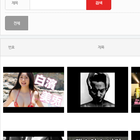
전체
번호
제목
MONSTA - Holdin' On (Skrillex & Nero Remix)
젠
【#白濱美兎】変わらぬあどけなさから、こぼれおちる色気。――デジタル写真集『あの日の約束、大人の答え。』好評発売中！ Miu Shirahama
N
극혐
곰비서