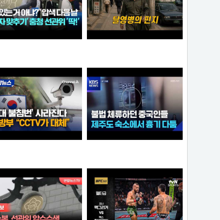
더 있는 거 아냐?" 압수수색 다음 날...충청 선관위서도 '숫자 맞추기' 포착
탈영병의 편지
애플
크롬
'군대 불침번' 사라진다… 국방부 "CCTV로 대체 가능"
불법 체류하던 중국인들...제주도 숙소에서 흉기 다툼
크롬
아이언맨