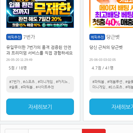
7번가
당근벳
베픽추천
베픽추천
유일무이한 7번가의 품격 검증된 안전
당신 근처의 당근벳
과 프리미엄 서비스를 직접 경험하세요
26-05-20 11:29:49
25-06-03 03:02:05
5점 / 18명
4.7점 / 41명
#7번가
,
#스포츠
,
#미니게임
,
#카지노
,
#파워볼
,
#에볼루션
,
#슬
#슬롯
,
#파워볼
,
#사이트추천
미니게임
,
#E스포츠
,
#레
자세히보기
자세히보