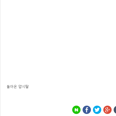
돌아온 얍시탈