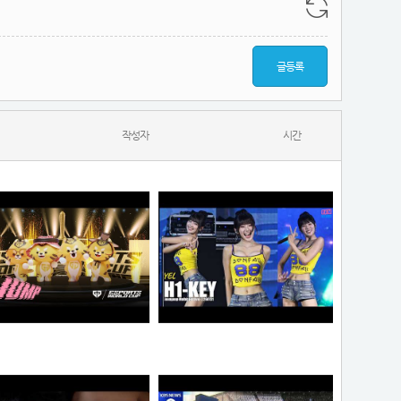
글등록
작성자
시간
랑이
하이키 옐 직캠 #YEL #H1KEY @260731 정읍물빛축제 ♬ 여름이었다 (Summer Was You)
물음표
픽도리