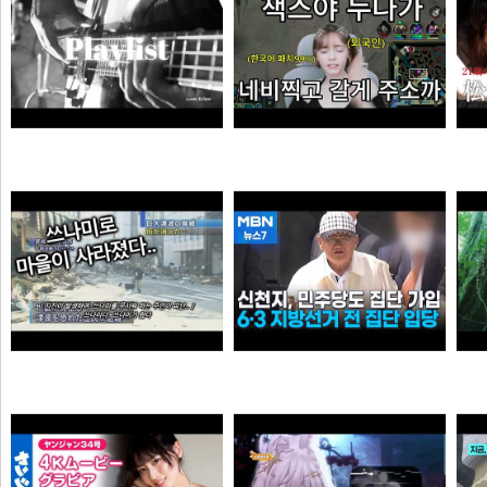
듣게
엘프녀가 롤하다 극대노하게된 이유
순대국
오타쿠
0:41 할아버지 대담한거보소 영압지리네
신천지, 6·3 지방선거 전 민주당 집단 입당…수도권 지역
오쿠오쿠오타쿠
떨어진원숭이