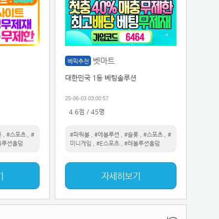
벳마트
베픽추천
대한민국 1등 베팅솔루션
25-06-03 03:00:57
4.6점 / 45명
롯
,
#스포츠
,
#
#파워볼
,
#에볼루션
,
#슬롯
,
#스포츠
,
#
볼루션홀덤
미니게임
,
#E스포츠
,
#레볼루션홀덤
기
자세히보기