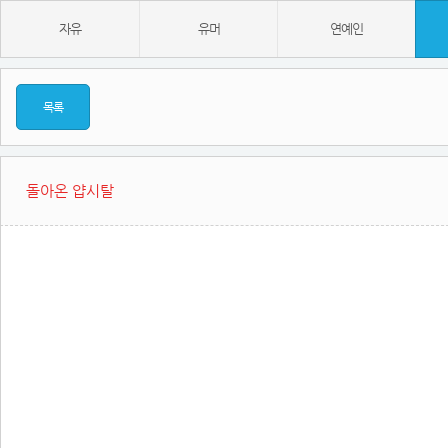
자유
유머
연예인
목록
돌아온 얍시탈