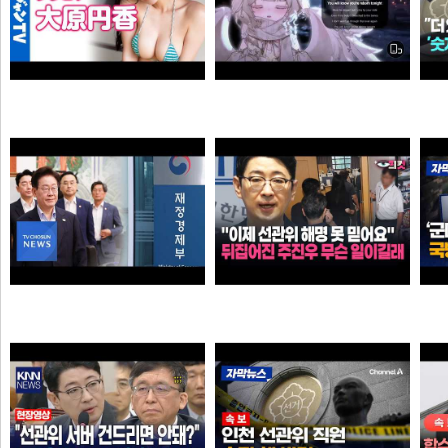
Call Of Silence - Clear Sky remix • Cover: Mirai | Atack on titan ost | Cover - Vtuber
【4Kムービーグラビア】OL×コスプレイヤーの二刀流ヒロイン #大原円香 ちゃんが再登場！“殻を破る”をテーマに可愛らしさも破壊力もパワーアップした水着撮影に最高画質で没入密着！【メイキング】
타짜신정환
손나은
"이제 선관위 해명 못 믿어요" 뒤집어진 주진우 무슨 일이길래
李 아파트 근저당 비판 재경부 게시글 당일 삭제…"대출 막더니 내로남불"
타짜신정환
애플