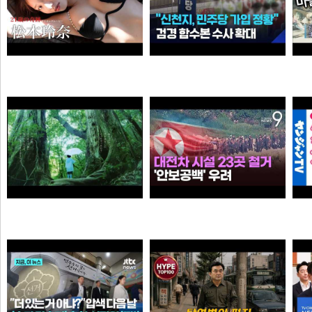
“6·3 지방선거 앞두고 신천지 민주당 가입 정황”…합수본, 수사 확대
【#松本玲奈】話題のショートドラマ出演女優が待望の水着グラビアに挑戦！――デジタル写真集『21歳の奇跡』好評発売中！ Reina Matsumoto
와꾸대장봉준
타짜신정환
[원작] 지금 만나러 갑니다 OST -시간을 넘어서
누가좀 말려봐라 ㅋ
아이언맨
떨어진원숭이