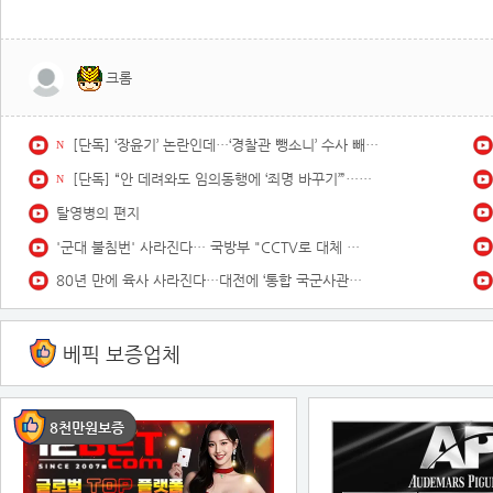
크롬
[단독] ‘장윤기’ 논란인데…‘경찰관 뺑소니’ 수사 빼돌린 경찰
N
[단독] “안 데려와도 임의동행에 ‘죄명 바꾸기’”…경찰서 조직적 개입?
N
탈영병의 편지
'군대 불침번' 사라진다… 국방부 "CCTV로 대체 가능"
80년 만에 육사 사라진다…대전에 ‘통합 국군사관학교’ /
베픽 보증업체
8천만원보증