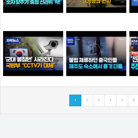
더 있는 거 아냐?" 압수수색 다음 날...충청 선관위서도 '숫자 맞추기' 포착
탈영병의 편지
애플
크롬
'군대 불침번' 사라진다… 국방부 "CCTV로 대체 가능"
불법 체류하던 중국인들...제주도 숙소에서 흉기 다툼
1
2
3
4
5
6
크롬
아이언맨