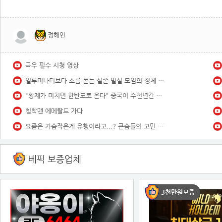
정해인
극우 필수 시청 영상
일루미나티보다 소름 돋는 실존 밀실 모임의 정체 (유출 사태)
"황제가 미치면 한반도로 온다" 중국이 수천년간 단 한번도 한국을 흡수 못한 이유
침착맨 에메랄드 가다
요즘은 가슴작은게 유행이라고...? 큰슴들의 고민 ㅠ.ㅠ
베픽 보증업체
3천만원보증