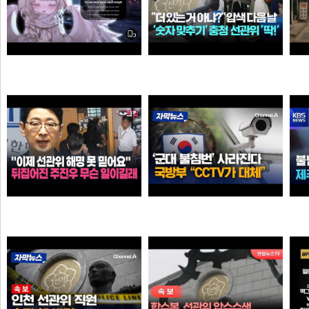
Call Of Silence - Clear Sky remix • Cover: Mirai | Atack on titan ost | Cover - Vtuber
더 있는 거 아냐?" 압수수색 다음 날...충청 선관위서도 '숫자 맞추기' 포착
탈
타짜신정환
애플
"이제 선관위 해명 못 믿어요" 뒤집어진 주진우 무슨 일이길래
'군대 불침번' 사라진다… 국방부 "CCTV로 대체 가능"
타짜신정환
크롬