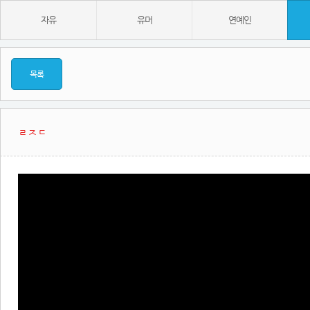
자유
유머
연예인
목록
ㄹㅈㄷ