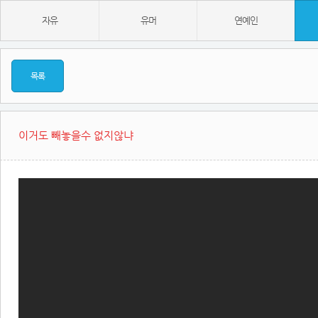
자유
유머
연예인
목록
이거도 빼놓을수 없지않냐