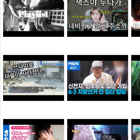
듣게
엘프녀가 롤하다 극대노하게된 이유
순대국
오타쿠
0:41 할아버지 대담한거보소 영압지리네
신천지, 6·3 지방선거 전 민주당 집단 입당…수도권 지역
오쿠오쿠오타쿠
떨어진원숭이