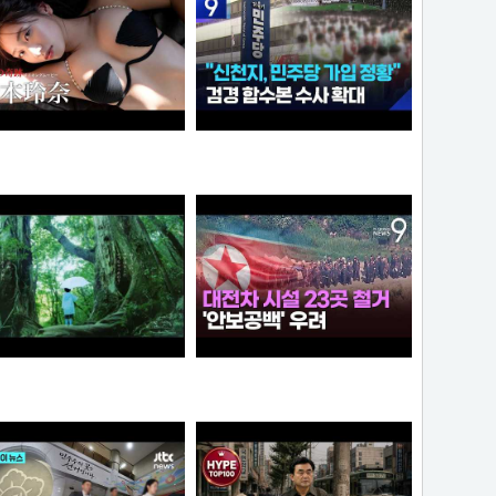
“6·3 지방선거 앞두고 신천지 민주당 가입 정황”…합수본, 수사 확대
【#松本玲奈】話題のショートドラマ出演女優が待望の水着グラビアに挑戦！――デジタル写真集『21歳の奇跡』好評発売中！ Reina Matsumoto
와꾸대장봉준
타짜신정환
[원작] 지금 만나러 갑니다 OST -시간을 넘어서
누가좀 말려봐라 ㅋ
아이언맨
떨어진원숭이