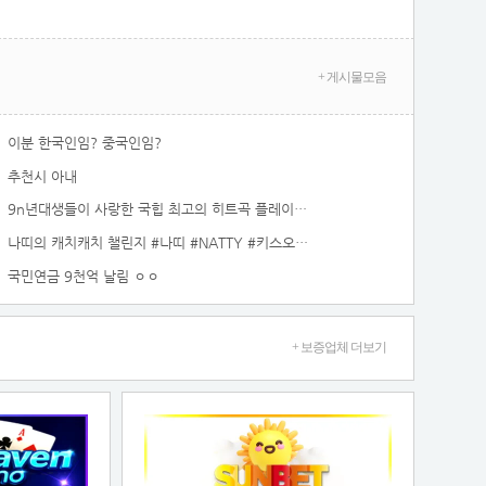
+ 게시물모음
이분 한국인임? 중국인임?
추천시 아내
9n년대생들이 사랑한 국힙 최고의 히트곡 플레이리스트 | 국내 힙합, R&B | HIPHOP PLAYLIST
나띠의 캐치캐치 챌린지 #나띠 #NATTY #키스오브라이프 #KISSOFLIFE #캐치캐치 #CATCHCATCH
국민연금 9천억 날림 ㅇㅇ
+ 보증업체 더보기