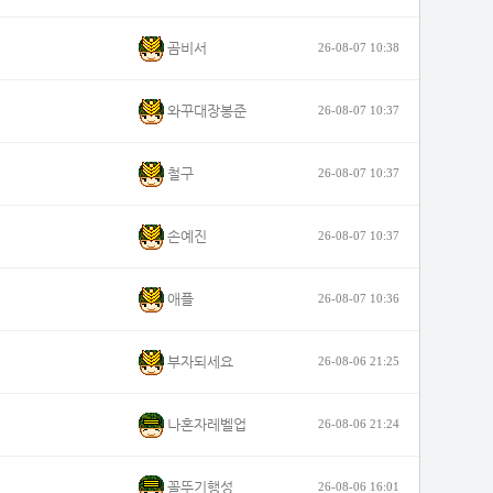
곰비서
26-08-07 10:38
와꾸대장봉준
26-08-07 10:37
철구
26-08-07 10:37
손예진
26-08-07 10:37
애플
26-08-07 10:36
부자되세요
26-08-06 21:25
나혼자레벨업
26-08-06 21:24
꼴뚜기행성
26-08-06 16:01