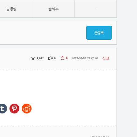
동영상
출석부
-
글등록
신고
1,012
0
0
2019-08-18 09:47:20