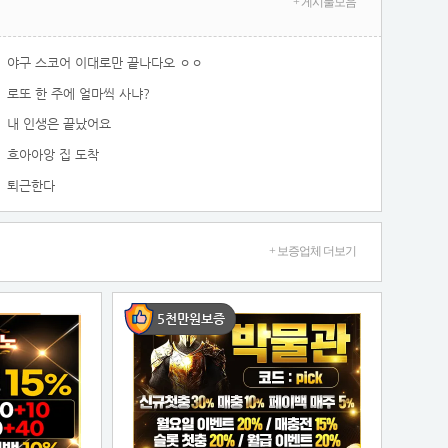
+ 게시물모음
야구 스코어 이대로만 끝나다오 ㅇㅇ
로또 한 주에 얼마씩 사냐?
내 인생은 끝났어요
흐아아앙 집 도착
퇴근한다
+ 보증업체 더보기
5천만원보증