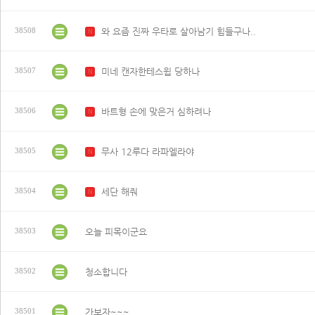
와 요즘 진짜 우타로 살아남기 힘들구나..
38508
N
미네 캔자한테스윕 당하나
38507
N
바트형 손에 맞은거 심하려나
38506
N
무사 12루다 라파엘라야
38505
N
세단 해줘
38504
N
오늘 피목이군요
38503
청소합니다
38502
가보자~~~
38501