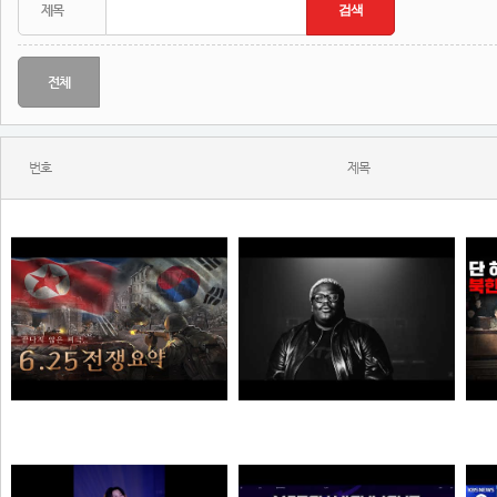
전체
번호
제목
한 편으로 알아보는 6.25전쟁
KITSCHKRIEG - du bist gut genug without SHIRIN DAVID
N
N
N
질주머신
소주반샷