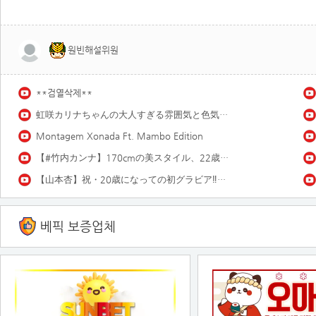
원빈해설위원
**검열삭제**
虹咲カリナちゃんの大人すぎる雰囲気と色気にノックアウト♡ 虹咲カリナ「雨上がり!18歳!!」
Montagem Xonada Ft. Mambo Edition
【#竹内カンナ】170cmの美スタイル、22歳とは思えぬ色気。――デジタル写真集『inevitable signs』好評発売中！ Kanna Takeuchi
【山本杏】祝・20歳になっての初グラビア‼︎ 過去イチ大人なあんころをお届け❤️
베픽 보증업체