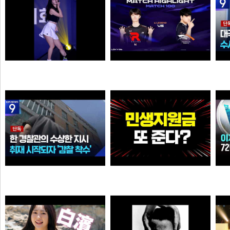
추천시 여자친구
39:38 유나라 레전드
N
N
N
이영자
물음표
[단독] “안 데려와도 임의동행에 ‘죄명 바꾸기’”…경찰서 조직적 개입?
와.. 추석 전 민생지원금 또 준다?
크롬
이영자