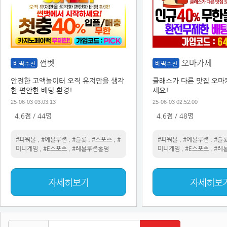
썬벳
오마카세
베픽추천
베픽추천
안전한 고액놀이터 오직 유저만을 생각
클래스가 다른 맛집 오마
한 편안한 베팅 환경!
세요!
25-06-03 03:03:13
25-06-03 02:52:00
4.6점 / 44명
4.6점 / 48명
#파워볼
,
#에볼루션
,
#슬롯
,
#스포츠
,
#
#파워볼
,
#에볼루션
,
#슬
미니게임
,
#E스포츠
,
#레볼루션홀덤
미니게임
,
#E스포츠
,
#레
자세히보기
자세히보