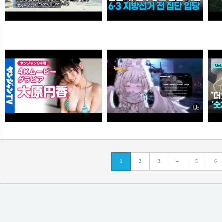
0:41 할아버지 대담한거보소 영압지리네
신천지, 6·3 지방선거 전 민주당 집단 입당…수도권 지역
오쿠오쿠오타쿠
떨어진원숭이
Call Of Silence - Clear Sky remix • Cover: Mirai | Atack on titan ost | Cover - Vtuber
【4Kムービーグラビア】OL×コスプレイヤーの二刀流ヒロイン #大原円香 ちゃんが再登場！“殻を破る”をテーマに可愛らしさも破壊力もパワーアップした水着撮影に最高画質で没入密着！【メイキング】
1
2
3
4
5
6
타짜신정환
손나은