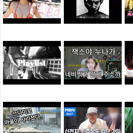
MONSTA - Holdin' On (Skrillex & Nero Remix)
젠
【#白濱美兎】変わらぬあどけなさから、こぼれおちる色気。――デジタル写真集『あの日の約束、大人の答え。』好評発売中！ Miu Shirahama
극혐
곰비서
듣게
엘프녀가 롤하다 극대노하게된 이유
순대국
오타쿠