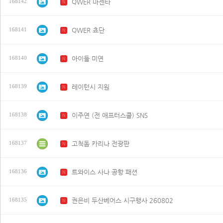
QWER 마젠타
168142
N
QWER 쵸단
168141
N
아이들 미연
168140
N
레이턴시 지원
168139
N
이주연 (전 애프터스쿨) SNS
168138
N
고척돔 카리나 전광판
168137
N
트와이스 사나 공항 패션
168136
N
권은비 두산베어스 시구행사 260802
168135
N