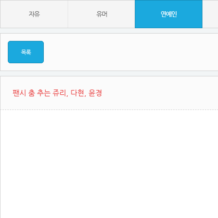
자유
유머
연예인
목록
팬시 춤 추는 쥬리, 다현, 윤경