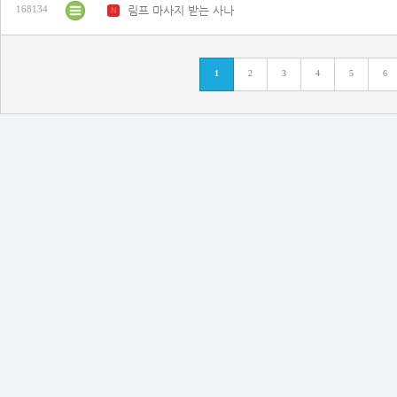
림프 마사지 받는 사나
168134
N
1
2
3
4
5
6