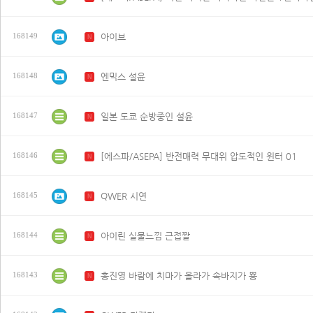
아이브
168149
N
엔믹스 설윤
168148
N
일본 도쿄 순방중인 설윤
168147
N
[에스파/ASEPA] 반전매력 무대위 압도적인 윈터 01
168146
N
QWER 시연
168145
N
아이린 실물느낌 근접짤
168144
N
홍진영 바람에 치마가 올라가 속바지가 뿅
168143
N