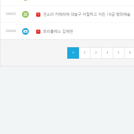
전소미 카메라에 대놓구 아찔하고 지린 19금 행위예술
168065
N
트리플에스 김채연
168064
N
1
2
3
4
5
6