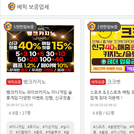
베픽 보증업체
5천만원보증
2천만원보증
뱅크카지노
크크벳
베픽보증
베픽보증
뱅크카지노 라이브카지노·미니게임·슬
스포츠 & E스포츠 배팅 
롯게임 다양한 이벤트 진행, 신규첫충·
업계 최대 자본력 !
재충·페이백·콤프 지급 혜택과 빠른충전
26-05-07 21:32:45
25-06-03 02:48:22
무제한환전 지원
4.9점 / 27명
4.8점 / 62명
#미니게임
,
#토지노
,
#가상게임
,
#실시
#스포츠
,
#솔랭벳가능
,
#
간
,
#인플레이
,
#콤프
,
#에볼루션
,
#슬
롯
,
#홀덤
,
#미니게임
,
#