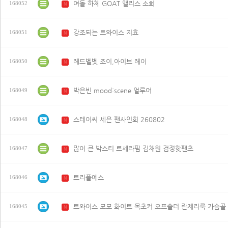
여돌 하체 GOAT 앨리스 소희
168052
N
강조되는 트와이스 지효
168051
N
레드벨벳 조이,아이브 레이
168050
N
박은빈 mood:scene 얼루어
168049
N
스테이씨 세은 팬사인회 260802
168048
N
많이 큰 박스티 르세라핌 김채원 검정핫팬츠
168047
N
트리플에스
168046
N
트와이스 모모 화이트 목초커 오프숄더 란제리룩 가슴골
168045
N