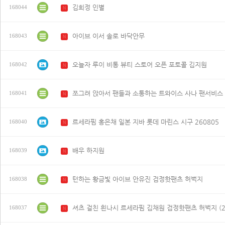
김희정 인별
168044
N
아이브 이서 솔로 바닥안무
168043
N
오늘자 루이 비통 뷰티 스토어 오픈 포토콜 김지원
168042
N
쪼그려 앉아서 팬들과 소통하는 트와이스 사나 팬서비스
168041
N
르세라핌 홍은채 일본 지바 롯데 마린스 시구 260805
168040
N
배우 하지원
168039
N
턴하는 황금빛 아이브 안유진 검정핫팬츠 허벅지
168038
N
셔츠 걸친 흰나시 르세라핌 김채원 검정핫팬츠 허벅지 (2
168037
N