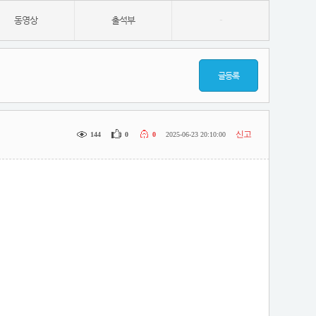
동영상
출석부
-
글등록
신고
144
0
0
2025-06-23 20:10:00