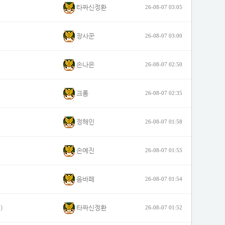
타짜신정환
26-08-07 03:05
장사꾼
26-08-07 03:00
손나은
26-08-07 02:50
크롬
26-08-07 02:35
정해인
26-08-07 01:58
손예진
26-08-07 01:55
음바페
26-08-07 01:54
타짜신정환
)
26-08-07 01:52