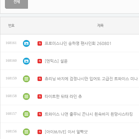
전체
번호
제목
프로미스나인 송하영 팬사인회 260801
168161
N
[엔믹스] 설윤
168160
N
츄리닝 바지에 검정나시만 입어도 고급진 트와이스 미나
168159
N
타이트한 뒤태 라인 츄
168158
N
트와이스 나연 줄무늬 끈나시 흰속바지 흰망사스타킹
168157
N
[아이브/IVE] 이서 얼빡샷
168156
N