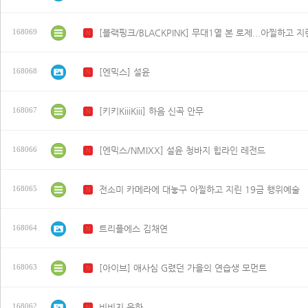
[블랙핑크/BLACKPINK] 무대1열 본 로제...아찔하고 지린
168069
N
[엔믹스] 설윤
168068
N
[키키KiiiKiii] 하음 신곡 안무
168067
N
[엔믹스/NMIXX] 설윤 청바지 힙라인 레전드
168066
N
전소미 카메라에 대놓구 아찔하고 지린 19금 행위예술
168065
N
트리플에스 김채연
168064
N
[아이브] 애사심 G렸던 가을의 연습생 모먼트
168063
N
비비지 은하
168062
N