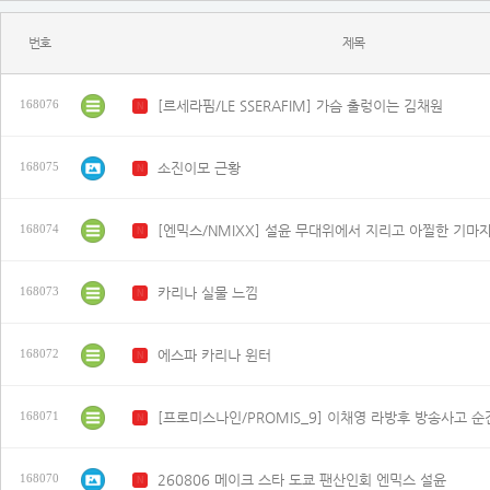
번호
제목
[르세라핌/LE SSERAFIM] 가슴 출렁이는 김채원
168076
N
소진이모 근황
168075
N
[엔믹스/NMIXX] 설윤 무대위에서 지리고 아찔한 기마
168074
N
카리나 실물 느낌
168073
N
에스파 카리나 윈터
168072
N
168071
N
260806 메이크 스타 도쿄 팬산인회 엔믹스 설윤
168070
N