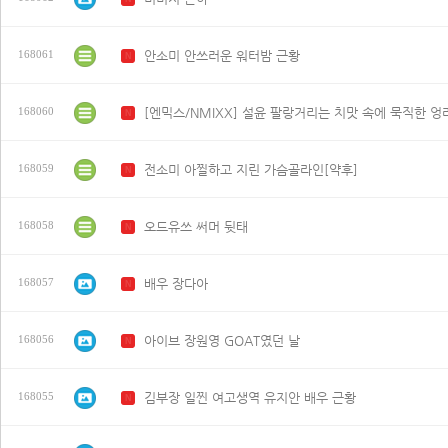
안소미 안쓰러운 워터밤 근황
168061
N
[엔믹스/NMIXX] 설윤 팔랑거리는 치맛 속에 묵직한 엉
168060
N
전소미 아찔하고 지린 가슴골라인[약후]
168059
N
오드유쓰 써머 뒷태
168058
N
배우 장다아
168057
N
아이브 장원영 GOAT였던 날
168056
N
김부장 일찐 여고생역 유지안 배우 근황
168055
N